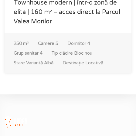
Townhouse modern | într-o zonă de
elită | 160 m² – acces direct la Parcul
Valea Morilor
250
m²
Camere
5
Dormitor
4
Grup sanitar
4
Tip clădire
Bloc nou
Stare
Variantă Albă
Destinație
Locativă