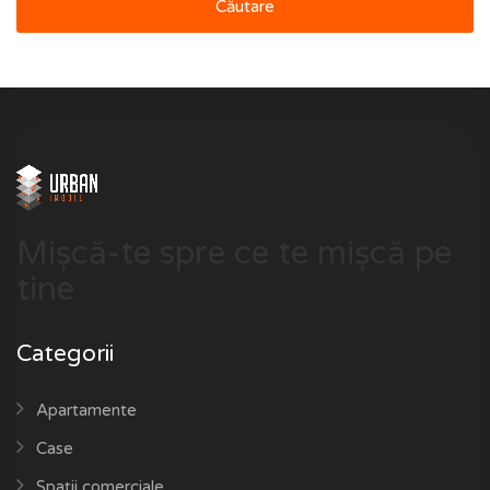
Căutare
Mișcă-te spre ce te mișcă pe
tine
Categorii
Apartamente
Case
Spații comerciale