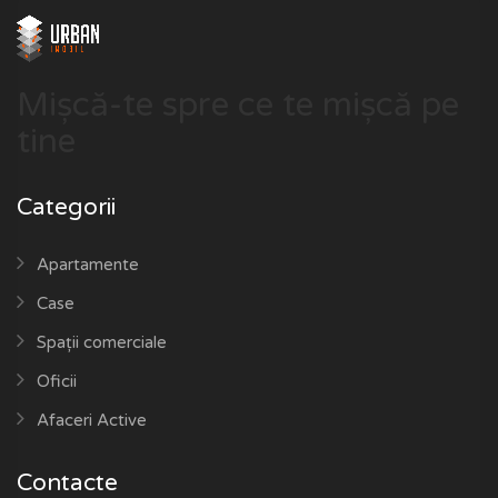
Mișcă-te spre ce te mișcă pe
tine
Categorii
Apartamente
Case
Spații comerciale
Oficii
Afaceri Active
Contacte