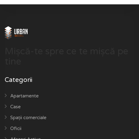
Mișcă-te spre ce te mișcă pe
tine
Categorii
Apartamente
Case
Spații comerciale
Oficii