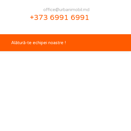
office@urbanimobil.md
+373 6991 6991
Alătură-te echipei noastre !