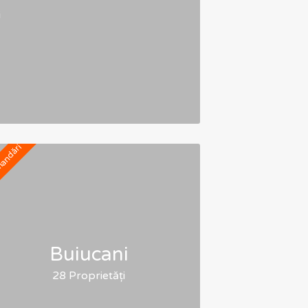
i
andări
Buiucani
28 Proprietăți