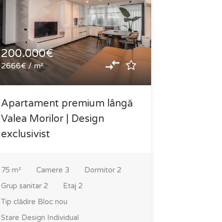
200.000€
120.00
2666€ / m²
1714€ / m
Apartament premium lângă
Apartam
Valea Morilor | Design
vânzare 
exclusivist
Dendrari
75
m²
Camere
3
Dormitor
2
70
m²
C
Grup sanitar
2
Etaj
2
Grup sanita
Tip clădire
Bloc nou
Tip clădire
B
Stare
Design Individual
Stare
Design