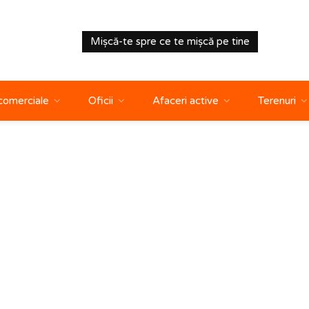
Mișcă-te spre ce te mișcă pe tine
 comerciale
Oficii
Afaceri active
Terenuri