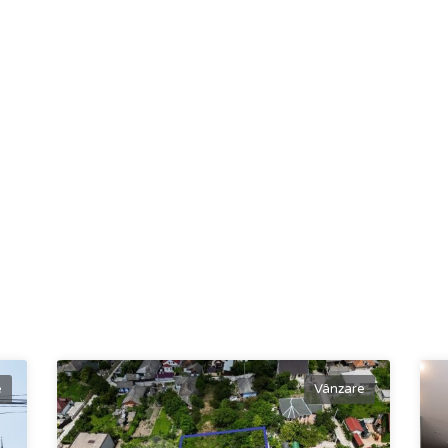
e
Vânzare