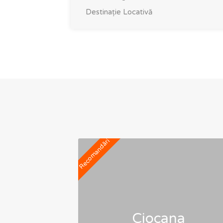
Destinație
Locativă
Recomandări
Ciocana