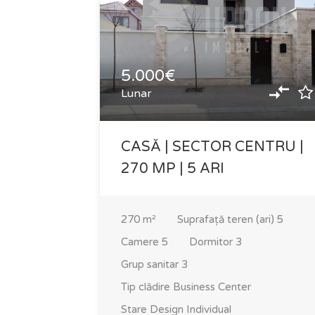
5.000€
Lunar
CASĂ | SECTOR CENTRU |
270 MP | 5 ARI
270
m²
Suprafață teren (ari)
5
Camere
5
Dormitor
3
Grup sanitar
3
Tip clădire
Business Center
Stare
Design Individual