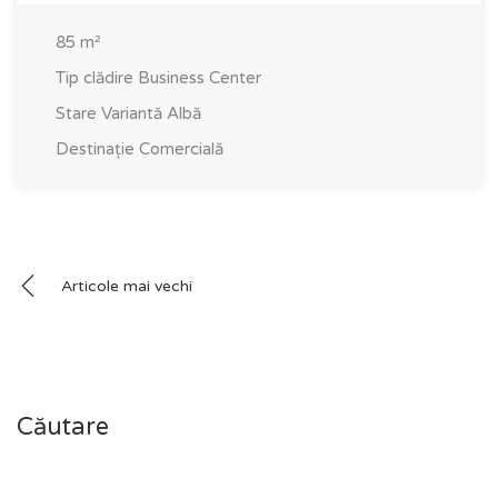
85
m²
Tip clădire
Business Center
Stare
Variantă Albă
Destinație
Comercială
Navigare
Articole mai vechi
în
articole
Căutare