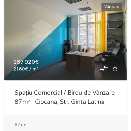
Vânzare
187.920€
2160€ / m²
Spațiu Comercial / Birou de Vânzare
87m²– Ciocana, Str. Ginta Latină
87
m²