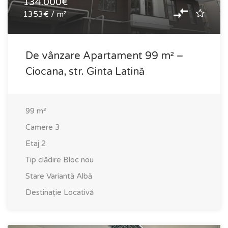
134.000€
1353€ / m²
De vânzare Apartament 99 m² –
Ciocana, str. Ginta Latină
99
m²
Camere
3
Etaj
2
Tip clădire
Bloc nou
Stare
Variantă Albă
Destinație
Locativă