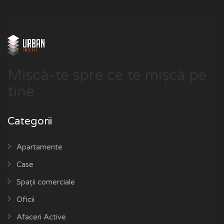
Mișcă-te spre ce te mișcă pe
tine
Categorii
Apartamente
Case
Spații comerciale
Oficii
Afaceri Active