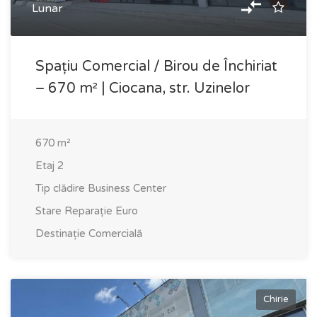
Lunar
Spațiu Comercial / Birou de Închiriat
– 670 m² | Ciocana, str. Uzinelor
670
m²
Etaj
2
Tip clădire
Business Center
Stare
Reparație Euro
Destinație
Comercială
Chirie