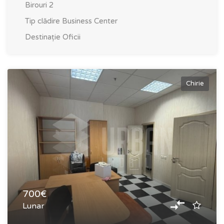
Birouri
2
Tip clădire
Business Center
Destinație
Oficii
Chirie
700€
Lunar