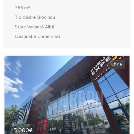
366
m²
Tip clădire
Bloc nou
Stare
Variantă Albă
Destinație
Comercială
Chirie
5.000€