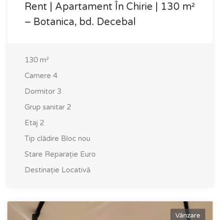
Rent | Apartament În Chirie | 130 m²
– Botanica, bd. Decebal
130
m²
Camere
4
Dormitor
3
Grup sanitar
2
Etaj
2
Tip clădire
Bloc nou
Stare
Reparație Euro
Destinație
Locativă
Vânzare