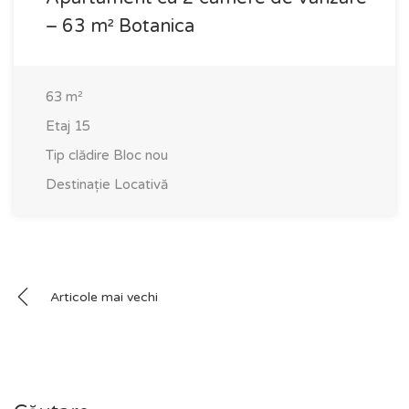
– 63 m² Botanica
63
m²
Etaj
15
Tip clădire
Bloc nou
Destinație
Locativă
Navigare
Articole mai vechi
în
articole