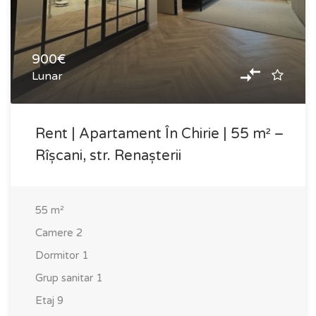
900€
Lunar
Rent | Apartament În Chirie | 55 m² –
Rîșcani, str. Renașterii
55
m²
Camere
2
Dormitor
1
Grup sanitar
1
Etaj
9