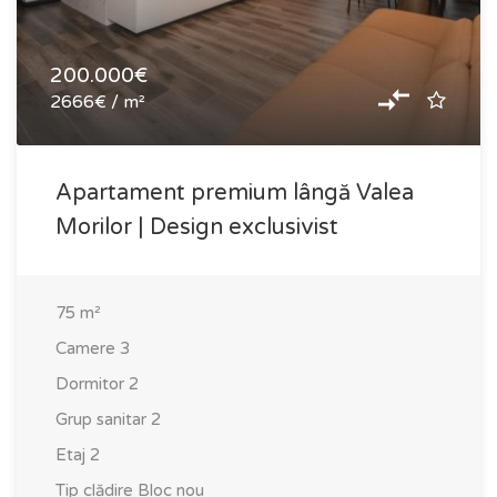
200.000€
2666€ / m²
Apartament premium lângă Valea
Morilor | Design exclusivist
75
m²
Camere
3
Dormitor
2
Grup sanitar
2
Etaj
2
Tip clădire
Bloc nou