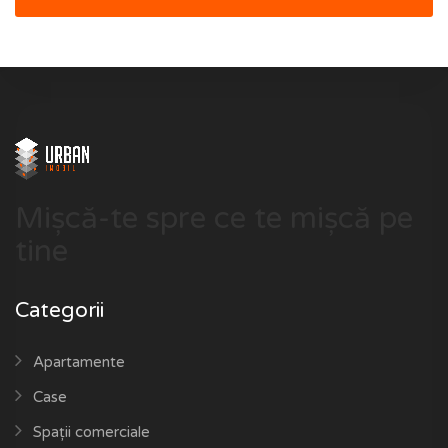
Mișcă-te spre ce te mișcă pe
tine
Categorii
Apartamente
Case
Spații comerciale