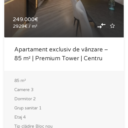
249.000€
2929€ / m²
Apartament exclusiv de vânzare –
85 m² | Premium Tower | Centru
85
m²
Camere
3
Dormitor
2
Grup sanitar
1
Etaj
4
Tip clădire
Bloc nou