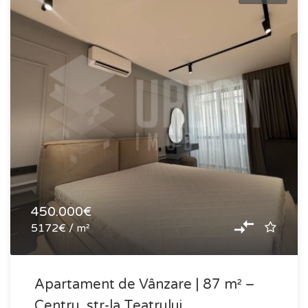
450.000€
5172€ / m²
Apartament de Vânzare | 87 m² –
Centru, str-la Teatrului