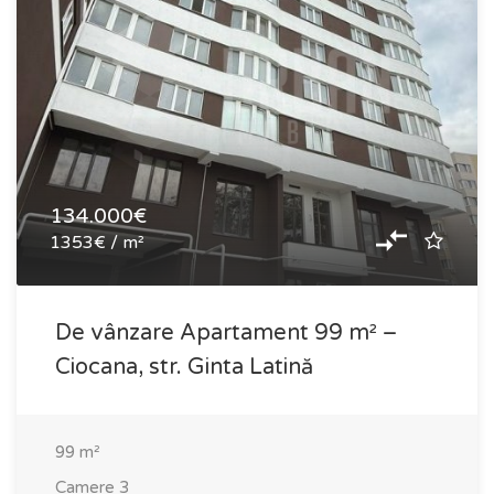
134.000€
1353€ / m²
De vânzare Apartament 99 m² –
Ciocana, str. Ginta Latină
99
m²
Camere
3