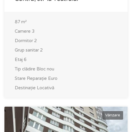
87
m²
Camere
3
Dormitor
2
Grup sanitar
2
Etaj
6
Tip clădire
Bloc nou
Stare
Reparație Euro
Destinație
Locativă
Vânzare