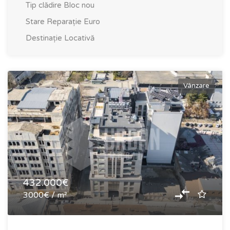
Tip clădire
Bloc nou
Stare
Reparație Euro
Destinație
Locativă
Vânzare
432.000€
3000€ / m²