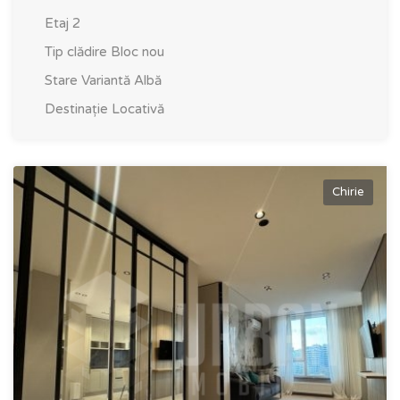
Etaj
2
Tip clădire
Bloc nou
Stare
Variantă Albă
Destinație
Locativă
Chirie