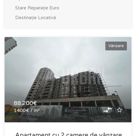
Stare
Reparație Euro
Destinație
Locativă
Vânzare
88.200€
1400€ / m²
Apartament cu 2 camere de vânzare