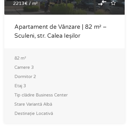
2213€ / m²
Apartament de Vânzare | 82 m² –
Sculeni, str. Calea Ieșilor
82
m²
Camere
3
Dormitor
2
Etaj
3
Tip clădire
Business Center
Stare
Variantă Albă
Destinație
Locativă