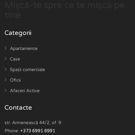
Mișcă-te spre ce te mișcă pe
tine
Categorii
Apartamente
Case
Spații comerciale
Oficii
Afaceri Active
Contacte
str. Armenească 44/2, of. 9
Phone:
+373 6991 6991