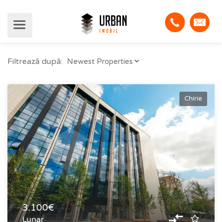
Filtrează după:
Chirie
3.100€
Lunar