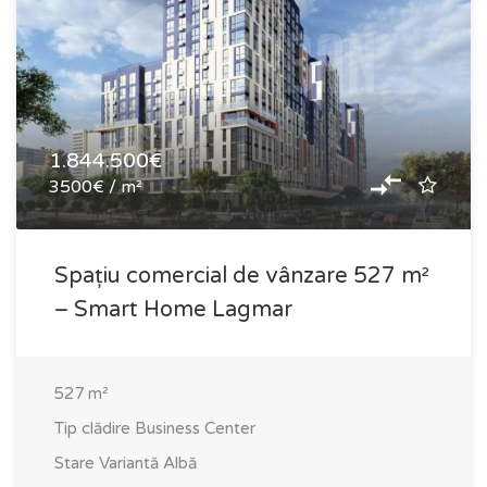
1.844.500€
3500€ / m²
Spațiu comercial de vânzare 527 m²
– Smart Home Lagmar
527
m²
Tip clădire
Business Center
Stare
Variantă Albă