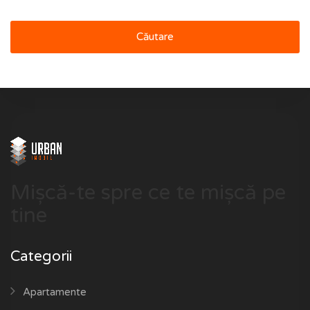
Căutare
Mișcă-te spre ce te mișcă pe
tine
Categorii
Apartamente