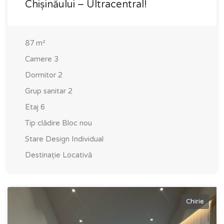
Chișinăului – Ultracentral!
87
m²
Camere
3
Dormitor
2
Grup sanitar
2
Etaj
6
Tip clădire
Bloc nou
Stare
Design Individual
Destinație
Locativă
Chirie