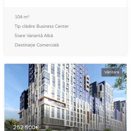
104
m²
Tip clădire
Business Center
Stare
Variantă Albă
Destinație
Comercială
Vânzare
252.500€