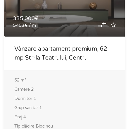
335.000€
5403€ / m²
Vânzare apartament premium, 62
mp Str-la Teatrului, Centru
62
m²
Camere
2
Dormitor
1
Grup sanitar
1
Etaj
4
Tip clădire
Bloc nou