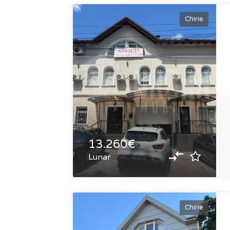
Chirie
13.260€
Lunar
Chirie