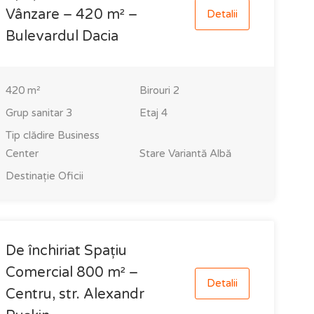
Vânzare – 420 m² –
Detalii
Bulevardul Dacia
420
m²
Birouri
2
Grup sanitar
3
Etaj
4
Tip clădire
Business
Center
Stare
Variantă Albă
Destinație
Oficii
De închiriat Spațiu
Comercial 800 m² –
Detalii
Centru, str. Alexandr