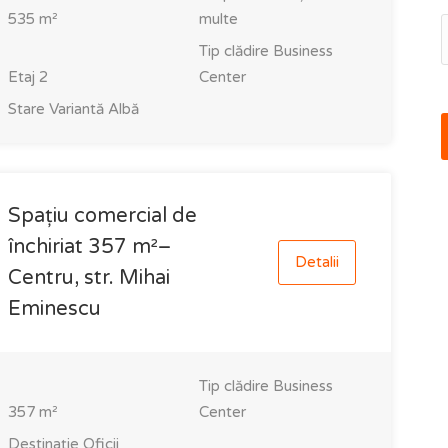
535
m²
multe
Tip clădire
Business
Etaj
2
Center
Stare
Variantă Albă
Spațiu comercial de
închiriat 357 m²–
Detalii
Centru, str. Mihai
Eminescu
Tip clădire
Business
357
m²
Center
Destinație
Oficii