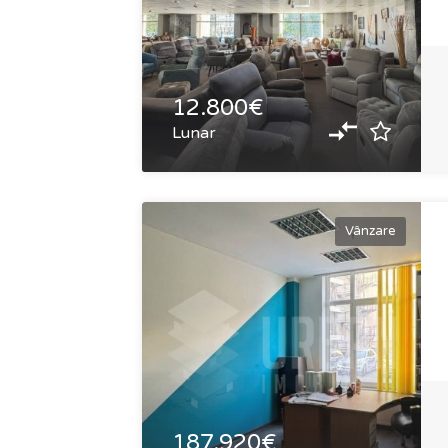
12.800€
Lunar
Vânzare
187.920€