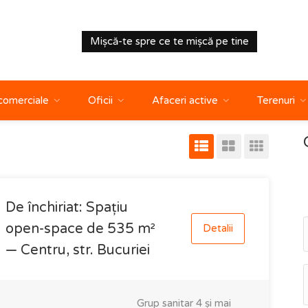
Mișcă-te spre ce te mișcă pe tine
 comerciale
Oficii
Afaceri active
Terenuri
De închiriat: Spațiu
open-space de 535 m²
Detalii
— Centru, str. Bucuriei
Grup sanitar
4 și mai