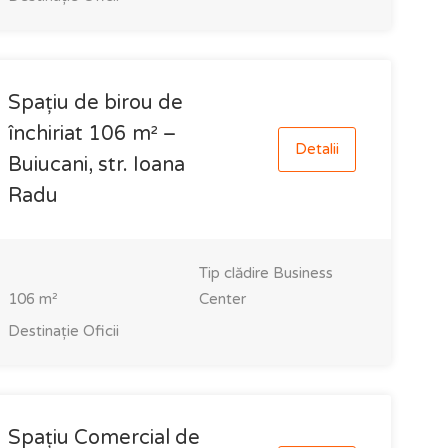
Spațiu de birou de
închiriat 106 m² –
Detalii
Buiucani, str. Ioana
Radu
Tip clădire
Business
106
m²
Center
Destinație
Oficii
Spațiu Comercial de