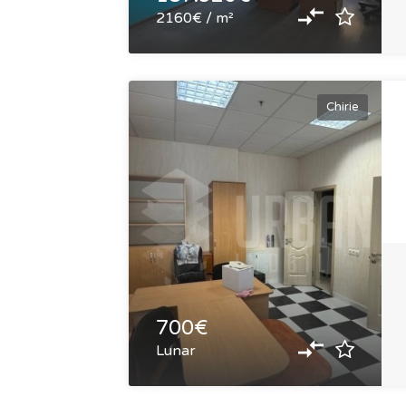
2160€ / m²
Chirie
700€
Lunar