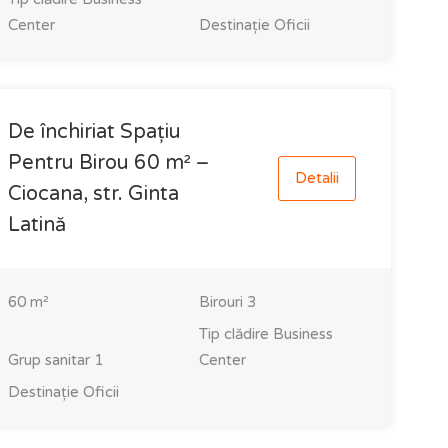
Center
Destinație
Oficii
De închiriat Spațiu
Pentru Birou 60 m² –
Detalii
Ciocana, str. Ginta
Latină
60
m²
Birouri
3
Tip clădire
Business
Grup sanitar
1
Center
Destinație
Oficii