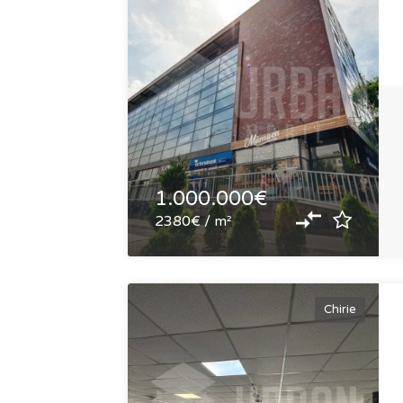
1.000.000€
2380€ / m²
Chirie