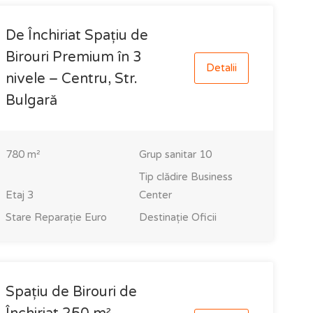
De Închiriat Spațiu de
Birouri Premium în 3
Detalii
nivele – Centru, Str.
Bulgară
780
m²
Grup sanitar
10
Tip clădire
Business
Etaj
3
Center
Stare
Reparație Euro
Destinație
Oficii
Spațiu de Birouri de