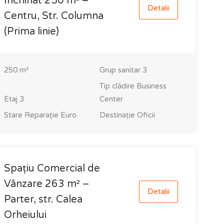
Închiriat 250 m² –
Detalii
Centru, Str. Columna
(Prima linie)
250
m²
Grup sanitar
3
Tip clădire
Business
Etaj
3
Center
Stare
Reparație Euro
Destinație
Oficii
Spațiu Comercial de
Vânzare 263 m² –
Detalii
Parter, str. Calea
Orheiului