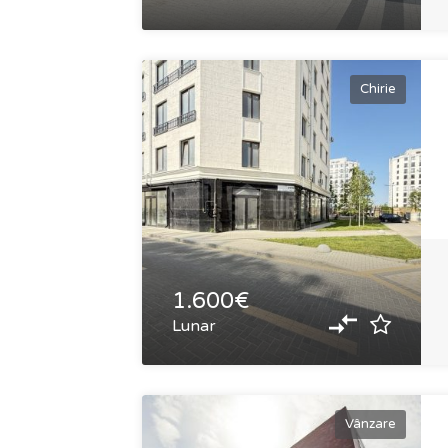
Chirie
1.600€
Lunar
Vânzare