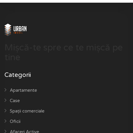
Mișcă-te spre ce te mișcă pe
tine
Categorii
Apartamente
Case
Spații comerciale
Oficii
Afaceri Active