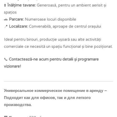
⬆️
Înălțime tavane:
Generoasă, pentru un ambient aerisit și
spațios
🚗
Parcare:
Numeroase locuri disponibile
📍
Localizare:
Convenabilă, aproape de centrul orașului
Ideal pentru birouri, producție ușoară sau alte activități
comerciale ce necesită un spațiu funcțional și bine poziționat.
📞
Contactează-ne acum pentru detalii și programare
vizionare!
Универсальное коммерческое помещение в аренду –
Подходит как для офисов, так и для легкого
производства.