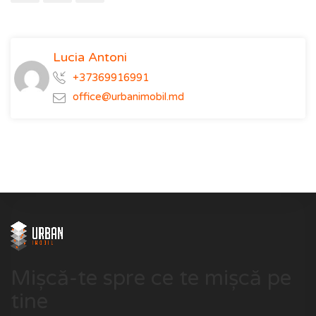
Lucia Antoni
+37369916991
office@urbanimobil.md
Mișcă-te spre ce te mișcă pe
tine