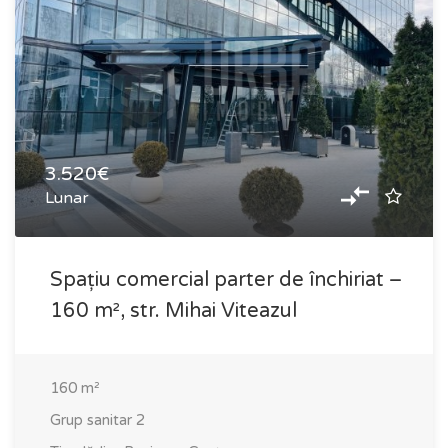
3.520€
Lunar
Spațiu comercial parter de închiriat –
160 m², str. Mihai Viteazul
160
m²
Grup sanitar
2