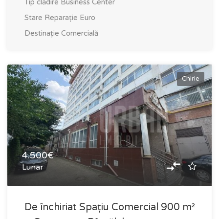
Tip clădire
Business Center
Stare
Reparație Euro
Destinație
Comercială
Chirie
4.500€
Lunar
De închiriat Spațiu Comercial 900 m²