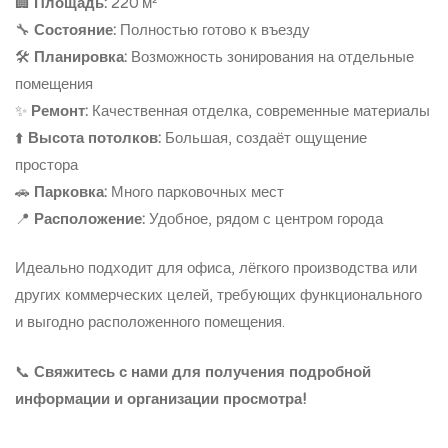
🏢
Площадь:
220 м²
🔧
Состояние:
Полностью готово к въезду
🛠️
Планировка:
Возможность зонирования на отдельные
помещения
✨
Ремонт:
Качественная отделка, современные материалы
⬆️
Высота потолков:
Большая, создаёт ощущение
простора
🚗
Парковка:
Много парковочных мест
📍
Расположение:
Удобное, рядом с центром города
Идеально подходит для офиса, лёгкого производства или
других коммерческих целей, требующих функционального
и выгодно расположенного помещения.
📞
Свяжитесь с нами для получения подробной
информации и организации просмотра!