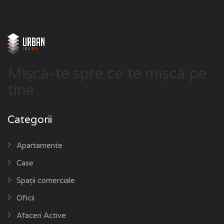
Mișcă-te spre ce te mișcă pe
tine
Categorii
Apartamente
Case
Spații comerciale
Oficii
Afaceri Active