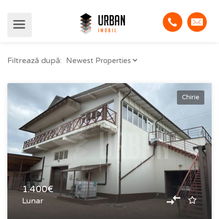
Filtrează după:
Chirie
1.400€
Lunar