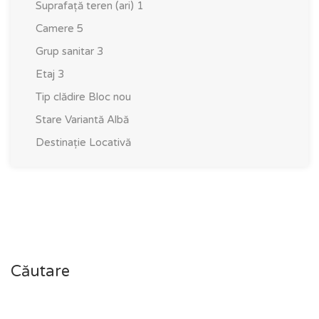
Suprafață teren (ari)
1
Camere
5
Grup sanitar
3
Etaj
3
Tip clădire
Bloc nou
Stare
Variantă Albă
Destinație
Locativă
Căutare