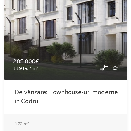
205.000€
1191€ / m²
De vânzare: Townhouse-uri moderne
în Codru
172
m²