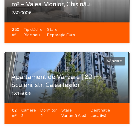
m² – Valea Morilor, Chișinău
780.000€
280
Tip clădire
Stare
m²
Bloc nou
Reparație Euro
Vânzare
Apartament de Vânzare | 82 m² –
Sculeni, str. Calea Ieșilor
181.500€
82
Camere
Dormitor
Stare
Destinație
m²
3
2
Variantă Albă
Locativă