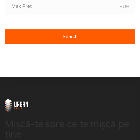
EUR
Search
Mișcă-te spre ce te mișcă pe
tine