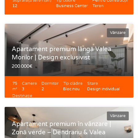
Suprafață teren (ari)
Tip clădire
Pentru Construcții
12
Business Center
Teren
Vânzare
Apartament premium lângă Valea
Morilor | Design exclusivist
200.000€
75
Camere
Dormitor
Tip clădire
Stare
m²
3
2
Bloc nou
Design Individual
Destinație
Locativă
Vânzare
Apartament premium în vânzare |
Zonă verde – Dendrariu & Valea