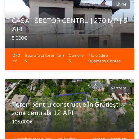
Chirie
CASĂ | SECTOR CENTRU | 270 MP | 5
ARI
5.000€
270
Suprafață teren (ari)
Camere
Tip clădire
m²
5
5
Business Center
Stare
Destinație
Design Individual
Locativă
Vânzare
Teren pentru construcție în Grătiești –
zonă centrală 12 ARI
105.000€