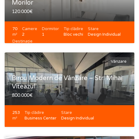
Morilor
120.000€
70
Camere
Dormitor
Tip clădire
Stare
m²
2
1
Bloc vechi
Design Individual
Destinație
Locativă
Vânzare
Birou Modern de Vânzare – Str. Mihai
Viteazul
800.000€
253
Tip clădire
Stare
m²
Business Center
Design Individual