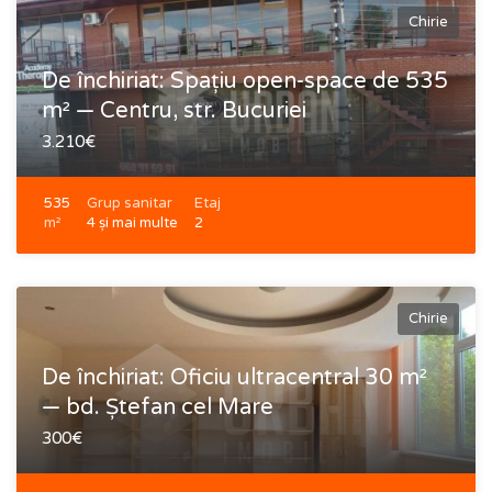
Chirie
De închiriat: Spațiu open-space de 535
m² — Centru, str. Bucuriei
3.210€
535
Grup sanitar
Etaj
m²
4 și mai multe
2
Chirie
De închiriat: Oficiu ultracentral 30 m²
— bd. Ștefan cel Mare
300€