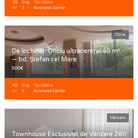
30
Etaj
Tip clădire
m²
3
Business Center
Chirie
De închiriat: Oficiu ultracentral 40 m²
— bd. Ștefan cel Mare
500€
40
Etaj
Tip clădire
m²
3
Business Center
Vânzare
Townhouse Exclusivist de Vânzare 280