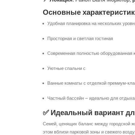
Основные характеристик
Удобная планировка на нескольких уровн
Просторная и светлая гостиная
Современная полностью оборудованная 
Уютные спальни с
Ванные комнаты с отделкой премиум-кла
Частный бассейн – идеально для отдыха
✅ Идеальный вариант дл
Семей, ценящих баланс между городской жи
этом вблизи парковой зоны и свежего возду