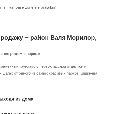
le mai frumoase zone ale orașului?
Продажу – район Валя Морилор,
жение рядом с парком
временный таунхаус с первоклассной отделкой и
х шагах от одного из самых красивых парков Кишинёва
выходя из дома
рядом с парком