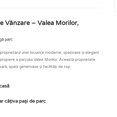
e Vânzare – Valea Morilor,
ngă parc
roprietarul unei locuințe moderne, spațioase și elegant
apropiere a parcului Valea Morilor. Această proprietate
ară, spații generoase și facilități de top.
acasă
ar câțiva pași de parc