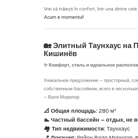
Vrei să trăiești în confort, într-una dintre ce
Acum e momentul!
🏡 Элитный Таунхаус на 
Кишинёв
✨ Комфорт, стиль и идеальное располо
Уникальное предложение – просторный, со
собственным бассейном, всего в нескольки
– Валя Морилор.
📐 Общая площадь:
280 м²
🏊 Частный бассейн – отдых, не 
🏘️ Тип недвижимости:
Таунхаус
📍 Локация:
Район Валя Морилор,