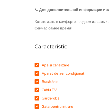
📞
Для дополнительной информации и за
Хотите жить в комфорте, в одном из самых
Сейчас самое время!
Caracteristici
Apă și canalizare
Aparat de aer condiționat
Bucătărie
Cablu TV
Garderobă
Gata pentru intrare