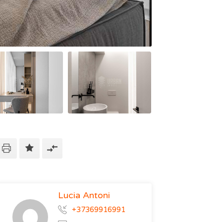
Lucia Antoni
+37369916991