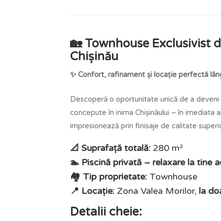
🏡 Townhouse Exclusivist d
Chișinău
✨ Confort, rafinament și locație perfectă lâ
Descoperă o oportunitate unică de a deveni p
concepute în inima Chișinăului – în imediata 
impresionează prin finisaje de calitate superio
📐 Suprafață totală:
280 m²
🏊 Piscină privată – relaxare la tine 
🏘️ Tip proprietate:
Townhouse
📍 Locație:
Zona Valea Morilor,
la do
Detalii cheie: