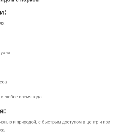
и:
ях
кухня
сса
 в любое время года
я:
знью и природой, с быстрым доступом в центр и при
ха.