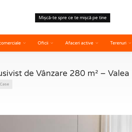
Mișcă-te spre ce te mișcă pe tine
 comerciale
Oficii
Afaceri active
Terenuri
ivist de Vânzare 280 m² – Valea 
Case