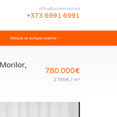
office@urbanimobil.md
+373 6991 6991
Alătură-te echipei noastre !
Morilor,
780.000€
2785€ / m²