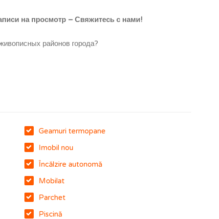
писи на просмотр – Свяжитесь с нами!
 живописных районов города?
Geamuri termopane
Imobil nou
Încălzire autonomă
Mobilat
Parchet
Piscină