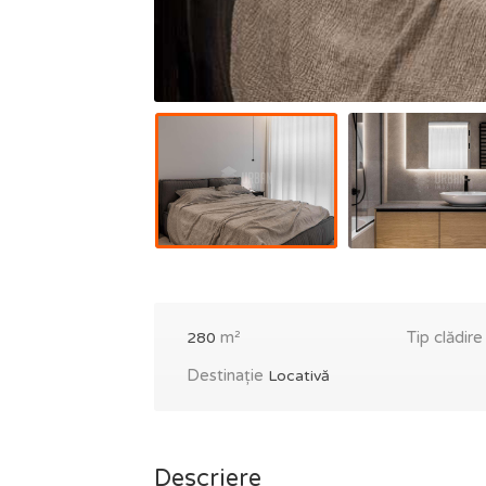
m²
Tip clădir
280
Destinație
Locativă
Descriere