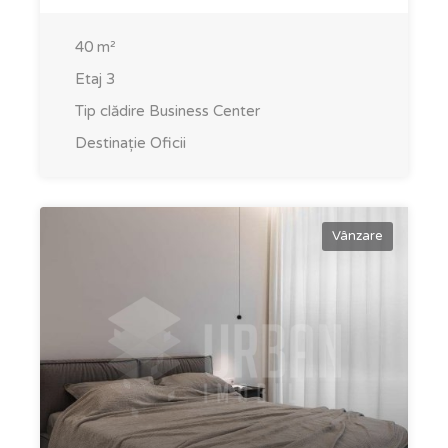
40
m²
Etaj
3
Tip clădire
Business Center
Destinație
Oficii
Vânzare