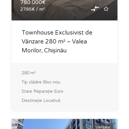
780.000€
2785€ / m²
Townhouse Exclusivist de
Vânzare 280 m² – Valea
Morilor, Chișinău
280
m²
Tip clădire
Bloc nou
Stare
Reparație Euro
Destinație
Locativă
Vânzare