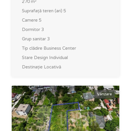
270
m²
Suprafață teren (ari)
5
Camere
5
Dormitor
3
Grup sanitar
3
Tip clădire
Business Center
Stare
Design Individual
Destinație
Locativă
Vânzare