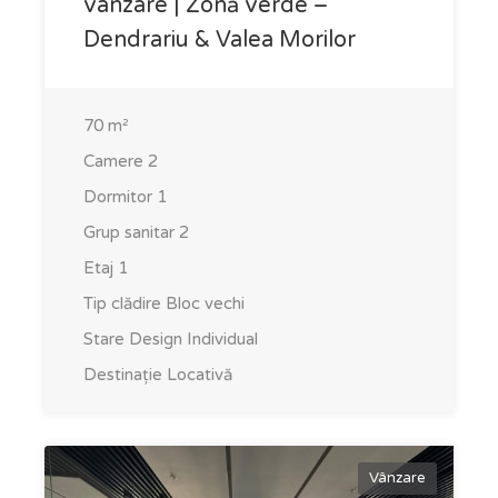
vânzare | Zonă verde –
Dendrariu & Valea Morilor
70
m²
Camere
2
Dormitor
1
Grup sanitar
2
Etaj
1
Tip clădire
Bloc vechi
Stare
Design Individual
Destinație
Locativă
Vânzare