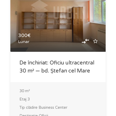
300€
Lunar
De închiriat: Oficiu ultracentral
30 m² — bd. Ștefan cel Mare
30
m²
Etaj
3
Tip clădire
Business Center
Destinație
Oficii