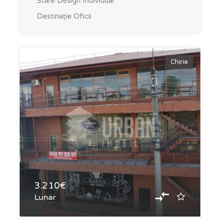
Stare
Design Individual
Destinație
Oficii
Chirie
3.210€
Lunar