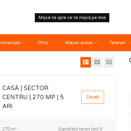
Mișcă-te spre ce te mișcă pe tine
 comerciale
Oficii
Afaceri active
Terenuri
CASĂ | SECTOR
CENTRU | 270 MP | 5
Detalii
ARI
270
m²
Suprafață teren (ari)
5