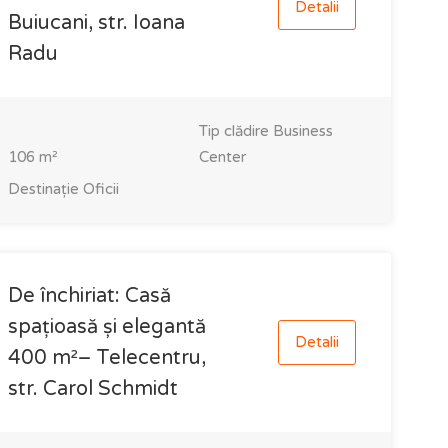
Detalii
Buiucani, str. Ioana
Radu
Tip clădire
Business
106
m²
Center
Destinație
Oficii
De închiriat: Casă
spațioasă și elegantă
Detalii
400 m²– Telecentru,
str. Carol Schmidt