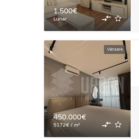
1.500€
Lunar
Vânzare
450.000€
5172€ / m²