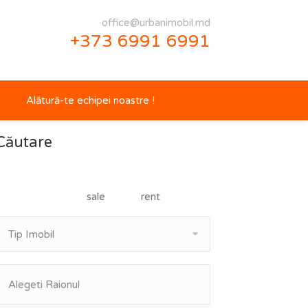
office@urbanimobil.md
+373 6991 6991
Alătură-te echipei noastre !
Căutare
sale
rent
Tip Imobil