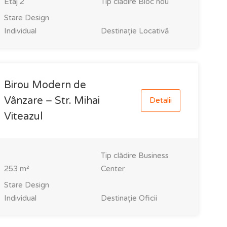
Etaj
2
Tip clădire
Bloc nou
Stare
Design
Individual
Destinație
Locativă
Birou Modern de
Vânzare – Str. Mihai
Detalii
Viteazul
Tip clădire
Business
253
m²
Center
Stare
Design
Individual
Destinație
Oficii