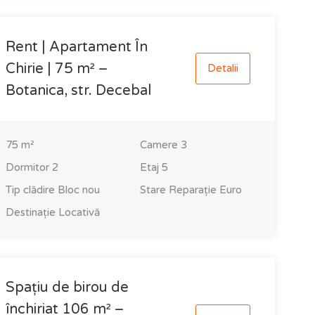
Rent | Apartament În
Chirie | 75 m² –
Detalii
Botanica, str. Decebal
75
m²
Camere
3
Dormitor
2
Etaj
5
Tip clădire
Bloc nou
Stare
Reparație Euro
Destinație
Locativă
Spațiu de birou de
închiriat 106 m² –