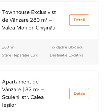
Townhouse Exclusivist
de Vânzare 280 m² –
Detalii
Valea Morilor, Chișinău
280
m²
Tip clădire
Bloc nou
Stare
Reparație Euro
Destinație
Locativă
Apartament de
Vânzare | 82 m² –
Detalii
Sculeni, str. Calea
Ieșilor