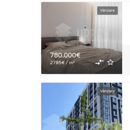
Vânzare
780.000€
2785€ / m²
Vânzare