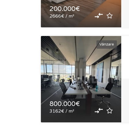
200.000€
2666€ / m²
Vânzare
800.000€
3162€ / m²