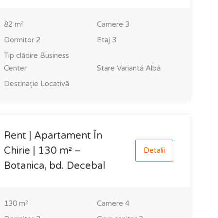
82
m²
Camere
3
Dormitor
2
Etaj
3
Tip clădire
Business
Center
Stare
Variantă Albă
Destinație
Locativă
Rent | Apartament În
Chirie | 130 m² –
Detalii
Botanica, bd. Decebal
130
m²
Camere
4