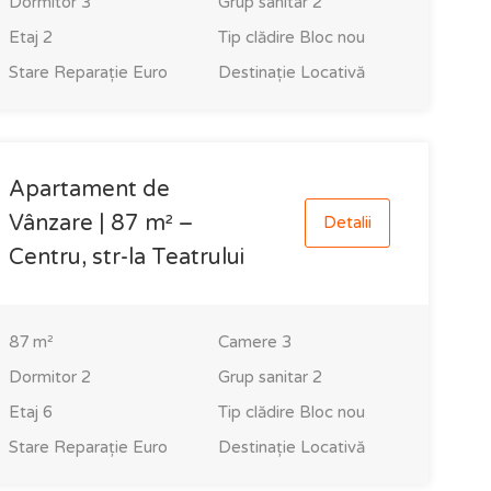
Dormitor
3
Grup sanitar
2
Etaj
2
Tip clădire
Bloc nou
Stare
Reparație Euro
Destinație
Locativă
Apartament de
Vânzare | 87 m² –
Detalii
Centru, str-la Teatrului
87
m²
Camere
3
Dormitor
2
Grup sanitar
2
Etaj
6
Tip clădire
Bloc nou
Stare
Reparație Euro
Destinație
Locativă