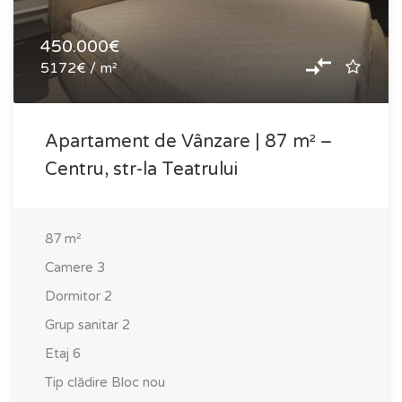
450.000€
5172€ / m²
Apartament de Vânzare | 87 m² –
Centru, str-la Teatrului
87
m²
Camere
3
Dormitor
2
Grup sanitar
2
Etaj
6
Tip clădire
Bloc nou