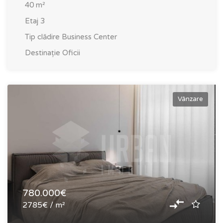
40
m²
Etaj
3
Tip clădire
Business Center
Destinație
Oficii
Vânzare
780.000€
2785€ / m²