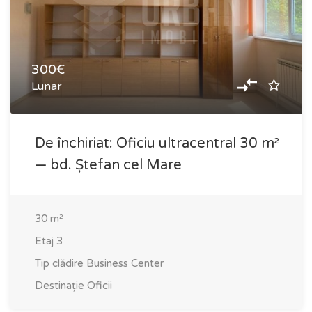
300€
Lunar
De închiriat: Oficiu ultracentral 30 m²
— bd. Ștefan cel Mare
30
m²
Etaj
3
Tip clădire
Business Center
Destinație
Oficii