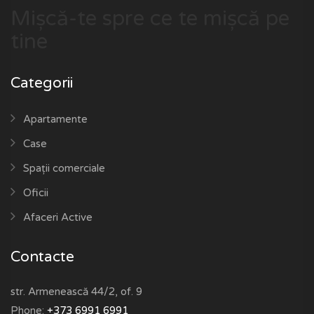
Mișcă-te spre ce te mișcă pe
tine
Categorii
Apartamente
Case
Spații comerciale
Oficii
Afaceri Active
Contacte
str. Armenească 44/2, of. 9
Phone:
+373 6991 6991