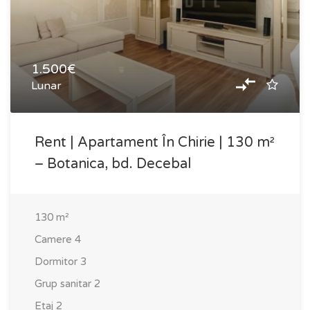
1.500€
Lunar
Rent | Apartament În Chirie | 130 m²
– Botanica, bd. Decebal
130
m²
Camere
4
Dormitor
3
Grup sanitar
2
Etaj
2