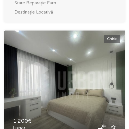
Stare
Reparație Euro
Destinație
Locativă
Chirie
1.200€
Lunar