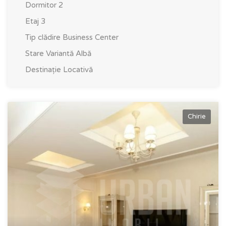
Dormitor
2
Etaj
3
Tip clădire
Business Center
Stare
Variantă Albă
Destinație
Locativă
Chirie