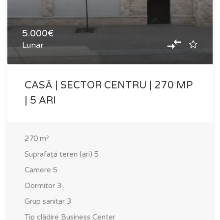
5.000€
Lunar
CASĂ | SECTOR CENTRU | 270 MP
| 5 ARI
270
m²
Suprafață teren (ari)
5
Camere
5
Dormitor
3
Grup sanitar
3
Tip clădire
Business Center