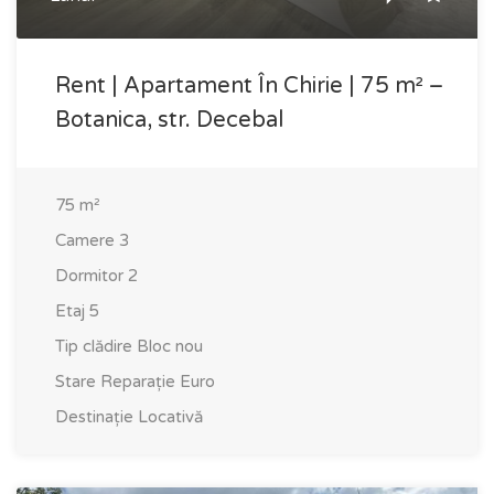
Rent | Apartament În Chirie | 75 m² –
Botanica, str. Decebal
75
m²
Camere
3
Dormitor
2
Etaj
5
Tip clădire
Bloc nou
Stare
Reparație Euro
Destinație
Locativă