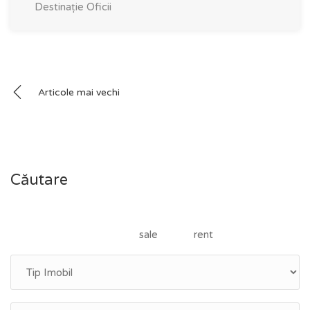
Destinație
Oficii
Navigare
Articole mai vechi
în
articole
Căutare
sale
rent