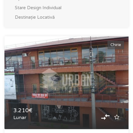
Stare
Design Individual
Destinație
Locativă
Chirie
3.210€
Lunar