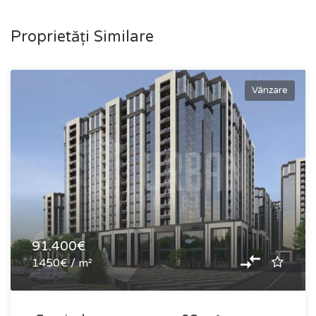
Proprietăți Similare
Vânzare
91.400€
1450€ / m²