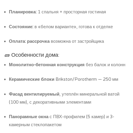
Планировка:
1 спальня + просторная гостиная
Состояние:
в «белом варианте», готова к отделке
Оплата:
рассрочка
возможна от застройщика
🧱 Особенности дома:
Монолитно-бетонная конструкция
без балок и колонн
Керамические блоки
Brikston/Porotherm — 250 мм
Фасад вентилируемый
, утеплён минеральной ватой
(100 мм), с декоративными элементами
Панорамные окна
с ПВХ-профилем (5 камер) и 3-
камерным стеклопакетом