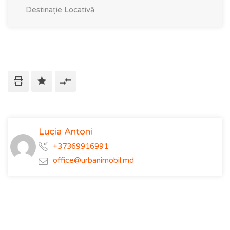
Destinație
Locativă
Lucia Antoni
+37369916991
office@urbanimobil.md