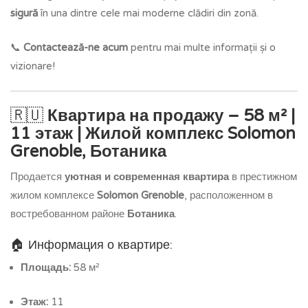
sigură
în una dintre cele mai moderne clădiri din zonă.
📞
Contactează-ne acum
pentru mai multe informații și o
vizionare!
🇷🇺
Квартира на продажу – 58 м² |
11 этаж | Жилой комплекс Solomon
Grenoble, Ботаника
Продается
уютная и современная квартира
в престижном
жилом комплексе
Solomon Grenoble
, расположенном в
востребованном районе
Ботаника
.
🏠 Информация о квартире:
Площадь:
58 м²
Этаж:
11