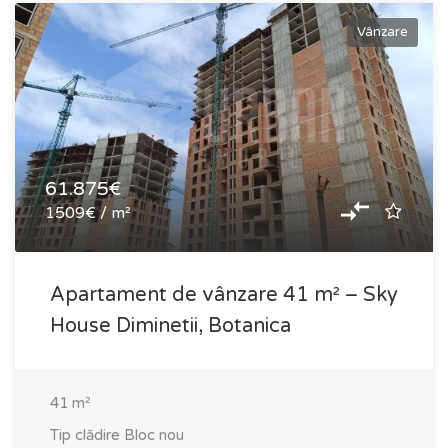
Vânzare
61.875€
1509€ / m²
Apartament de vânzare 41 m² – Sky
House Diminetii, Botanica
41
m²
Tip clădire
Bloc nou