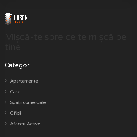
Mișcă-te spre ce te mișcă pe
tine
Categorii
Apartamente
Case
Spații comerciale
Oficii
Afaceri Active