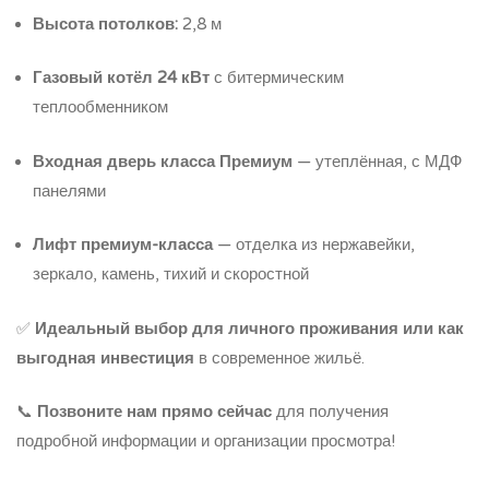
Высота потолков:
2,8 м
Газовый котёл 24 кВт
с битермическим
теплообменником
Входная дверь класса Премиум
— утеплённая, с МДФ
панелями
Лифт премиум-класса
— отделка из нержавейки,
зеркало, камень, тихий и скоростной
✅
Идеальный выбор для личного проживания или как
выгодная инвестиция
в современное жильё.
📞
Позвоните нам прямо сейчас
для получения
подробной информации и организации просмотра!