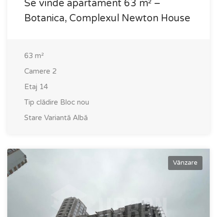
Se vinde apartament 63 m² –
Botanica, Complexul Newton House
63
m²
Camere
2
Etaj
14
Tip clădire
Bloc nou
Stare
Variantă Albă
Vânzare