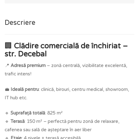
Descriere
🏢
Clădire comercială de închiriat –
str. Decebal
📍
Adresă premium
– zonă centrală, vizibilitate excelentă,
trafic intens!
💼
Ideală pentru
: clinică, birouri, centru medical, showroom,
IT hub etc.
🔹
Suprafață totală
: 825 m²
🔹
Terasă
: 150 m² – perfectă pentru zonă de relaxare,
cafenea sau sală de așteptare în aer liber
🔹
Etaje
: 4 nivele + terasă accesibilă