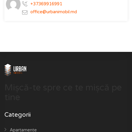
+37369916991
office@urbanimobil.md
Mișcă-te spre ce te mișcă pe
tine
Categorii
Apartamente