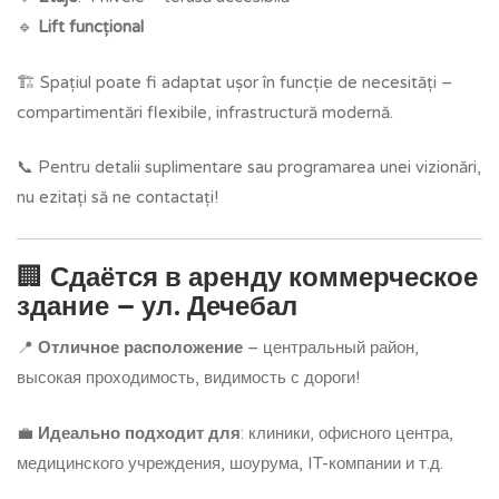
🔹
Lift funcțional
🏗️ Spațiul poate fi adaptat ușor în funcție de necesități –
compartimentări flexibile, infrastructură modernă.
📞 Pentru detalii suplimentare sau programarea unei vizionări,
nu ezitați să ne contactați!
🏢
Сдаётся в аренду коммерческое
здание – ул. Дечебал
📍
Отличное расположение
– центральный район,
высокая проходимость, видимость с дороги!
💼
Идеально подходит для
: клиники, офисного центра,
медицинского учреждения, шоурума, IT-компании и т.д.