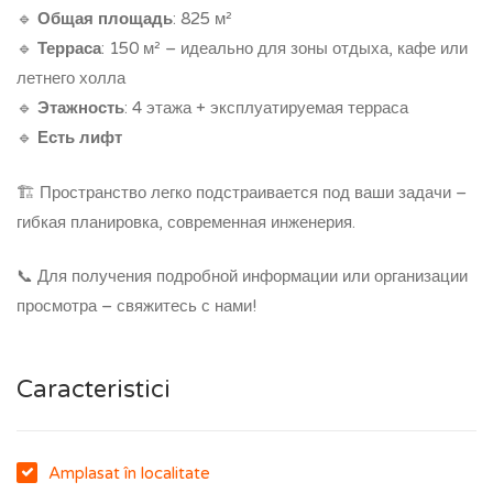
🔹
Общая площадь
: 825 м²
🔹
Терраса
: 150 м² – идеально для зоны отдыха, кафе или
летнего холла
🔹
Этажность
: 4 этажа + эксплуатируемая терраса
🔹
Есть лифт
🏗️ Пространство легко подстраивается под ваши задачи –
гибкая планировка, современная инженерия.
📞 Для получения подробной информации или организации
просмотра – свяжитесь с нами!
Caracteristici
Amplasat în localitate