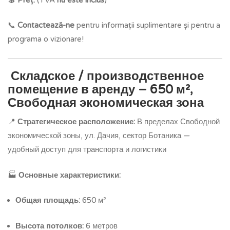
📞
Contactează-ne
pentru informații suplimentare și pentru a
programa o vizionare!
Складское / производственное
помещение в аренду – 650 м²,
Свободная экономическая зона
📍
Стратегическое расположение:
В пределах Свободной
экономической зоны, ул. Дачия, сектор Ботаника —
удобный доступ для транспорта и логистики
🏭
Основные характеристики:
Общая площадь:
650 м²
Высота потолков:
6 метров