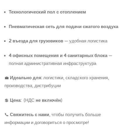
Технологический пол с отоплением
Пневматическая сеть для подачи сжатого воздуха
2 въезда для грузовиков
— удобная логистика
4 офисных помещения и 4 санитарных блока
—
полная административная инфраструктура
💼
Идеально для:
логистики, складского хранения,
производства, дистрибуции
💲
Цена:
(НДС
не включён
)
📞
Свяжитесь с нами
, чтобы получить больше
информации и договориться о просмотре!