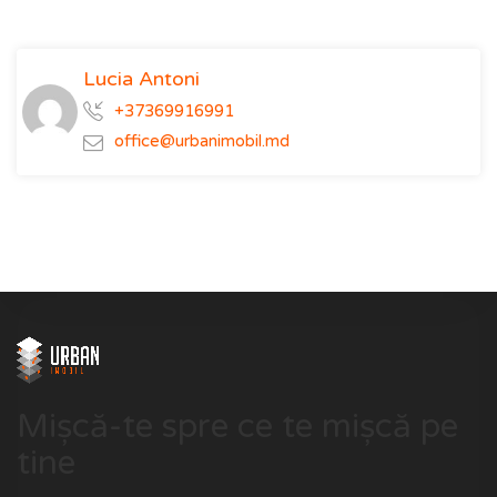
Lucia Antoni
+37369916991
office@urbanimobil.md
Mișcă-te spre ce te mișcă pe
tine