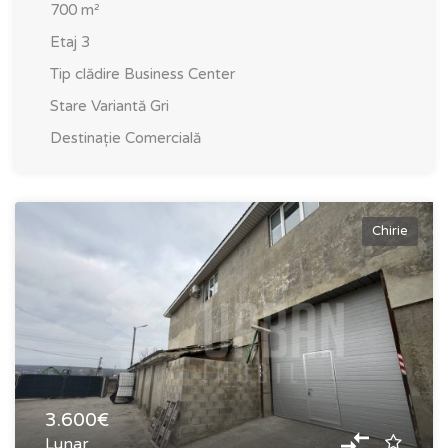
700
m²
Etaj
3
Tip clădire
Business Center
Stare
Variantă Gri
Destinație
Comercială
Chirie
3.600€
Lunar