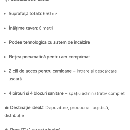
Suprafață totală:
650 m²
Înălțime tavan:
6 metri
Podea tehnologică cu sistem de încălzire
Rețea pneumatică pentru aer comprimat
2 căi de acces pentru camioane
– intrare și descărcare
ușoară
4 birouri și 4 blocuri sanitare
– spațiu administrativ complet
💼
Destinație ideală:
Depozitare, producție, logistică,
distribuție
💲
Preț:
(TVA
nu este inclus
)