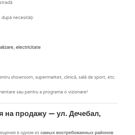
 stradă
 după necesități
alizare, electricitate
entru showroom, supermarket, clinică, sală de sport, etc.
imentare sau pentru a programa o vizionare!
 на продажу — ул. Дечебал,
мещения в одном из
самых востребованных районов