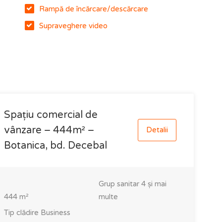
Rampă de încărcare/descărcare
Supraveghere video
Spațiu comercial de
vânzare – 444m² –
Detalii
Botanica, bd. Decebal
Grup sanitar
4 și mai
444
m²
multe
Tip clădire
Business