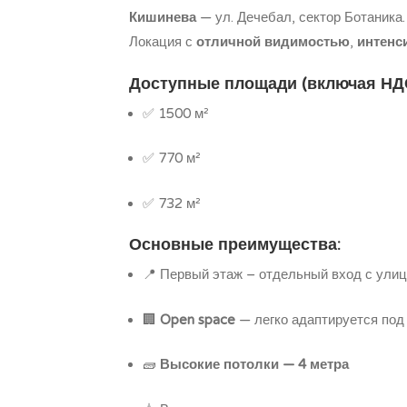
Кишинева
— ул. Дечебал, сектор Ботаника.
Локация с
отличной видимостью
,
интенс
Доступные площади (включая НДС
✅ 1500 м²
✅ 770 м²
✅ 732 м²
Основные преимущества:
📍 Первый этаж – отдельный вход с ули
🏢
Open space
— легко адаптируется под
🧱
Высокие потолки — 4 метра