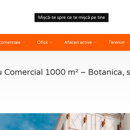
Mișcă-te spre ce te mișcă pe tine
 comerciale
Oficii
Afaceri active
Terenuri
u Comercial 1000 m² – Botanica, s