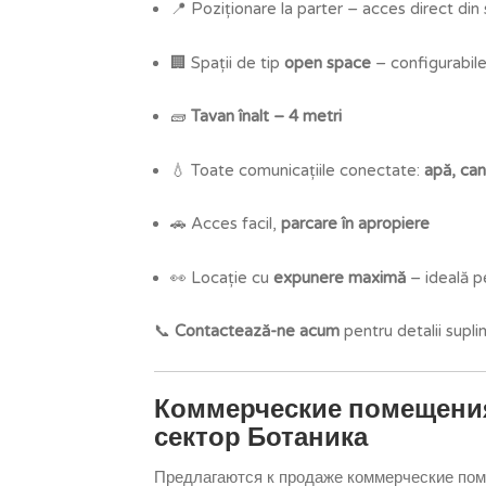
📍 Poziționare la parter – acces direct din
🏢 Spații de tip
open space
– configurabile
🧱
Tavan înalt – 4 metri
💧 Toate comunicațiile conectate:
apă, can
🚗 Acces facil,
parcare în apropiere
👀 Locație cu
expunere maximă
– ideală p
📞
Contactează-ne acum
pentru detalii supl
Коммерческие помещения
сектор Ботаника
Предлагаются к продаже коммерческие по