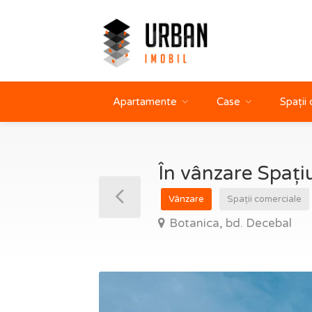
Apartamente
Case
Spații
În vânzare Spați
Vânzare
Spații comerciale
Botanica, bd. Decebal