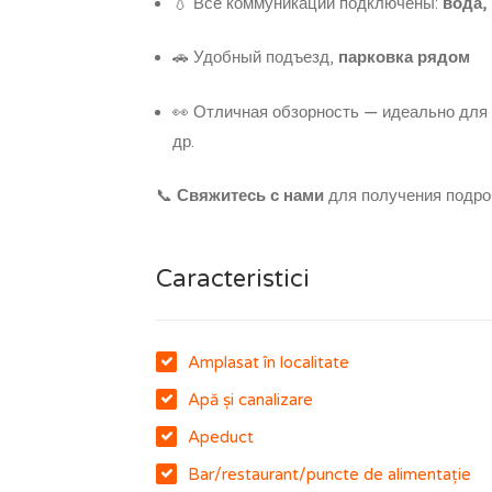
💧 Все коммуникации подключены:
вода,
🚗 Удобный подъезд,
парковка рядом
👀 Отличная обзорность — идеально для 
др.
📞
Свяжитесь с нами
для получения подроб
Caracteristici
Amplasat în localitate
Apă și canalizare
Apeduct
Bar/restaurant/puncte de alimentație