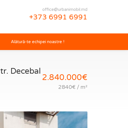
office@urbanimobil.md
+373 6991 6991
Alătură-te echipei noastre !
tr. Decebal
2.840.000€
2840€ / m²