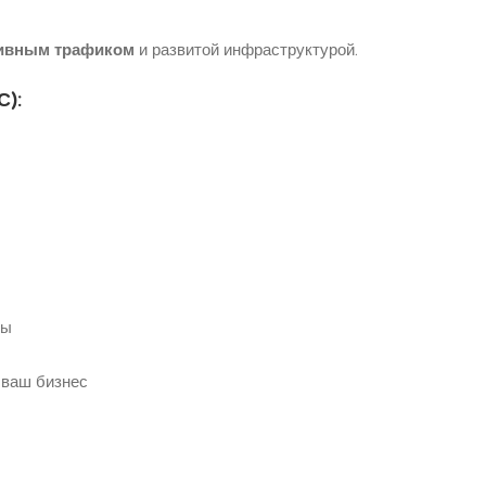
ивным трафиком
и развитой инфраструктурой.
):
цы
 ваш бизнес