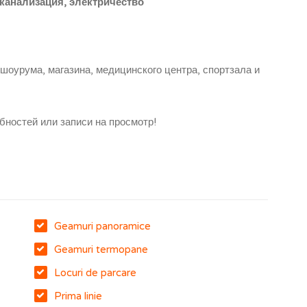
 канализация, электричество
шоурума, магазина, медицинского центра, спортзала и
ностей или записи на просмотр!
Geamuri panoramice
Geamuri termopane
Locuri de parcare
Prima linie