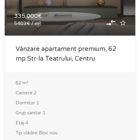
335.000€
5403€ / m²
Vânzare apartament premium, 62
mp Str-la Teatrului, Centru
62
m²
Camere
2
Dormitor
1
Grup sanitar
1
Etaj
4
Tip clădire
Bloc nou