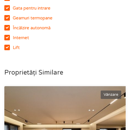
Gata pentru intrare
Geamuri termopane
Încălzire autonomă
Internet
Lift
Proprietăți Similare
Vânzare