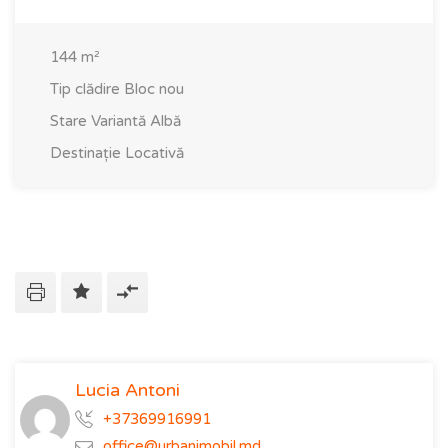
144
m²
Tip clădire
Bloc nou
Stare
Variantă Albă
Destinație
Locativă
Lucia Antoni
+37369916991
office@urbanimobil.md