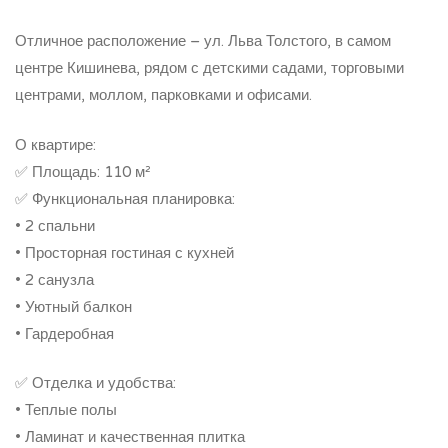
Отличное расположение – ул. Льва Толстого, в самом
центре Кишинева, рядом с детскими садами, торговыми
центрами, моллом, парковками и офисами.
О квартире:
✅ Площадь: 110 м²
✅ Функциональная планировка:
• 2 спальни
• Просторная гостиная с кухней
• 2 санузла
• Уютный балкон
• Гардеробная
✅ Отделка и удобства:
• Теплые полы
• Ламинат и качественная плитка