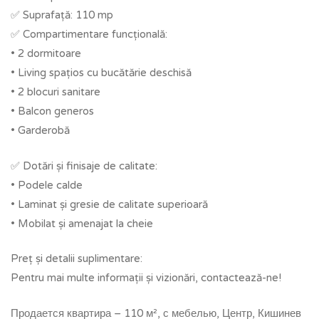
✅ Suprafață: 110 mp
✅ Compartimentare funcțională:
• 2 dormitoare
• Living spațios cu bucătărie deschisă
• 2 blocuri sanitare
• Balcon generos
• Garderobă
✅ Dotări și finisaje de calitate:
• Podele calde
• Laminat și gresie de calitate superioară
• Mobilat și amenajat la cheie
Preț și detalii suplimentare:
Pentru mai multe informații și vizionări, contactează-ne!
Продается квартира – 110 м², с мебелью, Центр, Кишинев