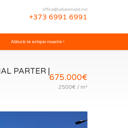
office@urbanimobil.md
+373 6991 6991
Alătură-te echipei noastre !
AL PARTER |
675.000€
2500€ / m²