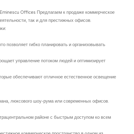
Eminescu Offices Предлагаем к продаже коммерческое
еятельности, так и для престижных офисов.
ки:
то позволяет гибко планировать и организовывать
прощает управление потоком людей и оптимизирует
торые обеспечивают отличное естественное освещение
рана, люксового шоу-рума или современных офисов.
ьтрацентральном районе с быстрым доступом ко всем
рестижное коммерческое пространство в одном из