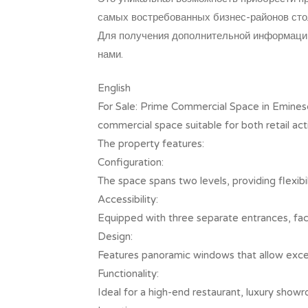
самых востребованных бизнес-районов сто
Для получения дополнительной информации
нами.
English
For Sale: Prime Commercial Space in Eminesc
commercial space suitable for both retail act
The property features:
Configuration:
The space spans two levels, providing flexibil
Accessibility:
Equipped with three separate entrances, fac
Design:
Features panoramic windows that allow excep
Functionality:
Ideal for a high-end restaurant, luxury show