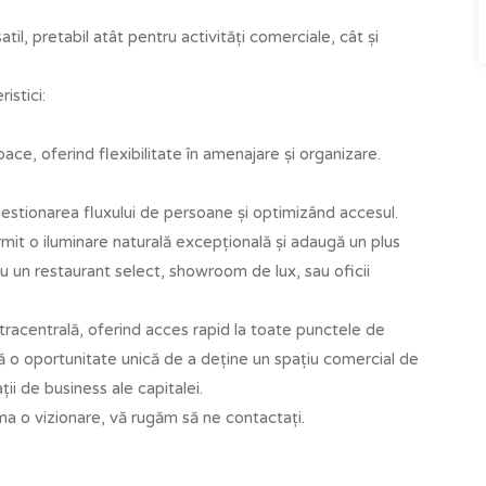
il, pretabil atât pentru activități comerciale, cât și
istici:
ace, oferind flexibilitate în amenajare și organizare.
 gestionarea fluxului de persoane și optimizând accesul.
it o iluminare naturală excepțională și adaugă un plus
ru un restaurant select, showroom de lux, sau oficii
ultracentrală, oferind acces rapid la toate punctele de
tă o oportunitate unică de a deține un spațiu comercial de
ții de business ale capitalei.
ma o vizionare, vă rugăm să ne contactați.