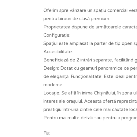
Oferim spre vânzare un spațiu comercial versat
pentru birouri de clasă premium.
Proprietatea dispune de următoarele caracter
Configurație:
Spațiul este amplasat la parter de tip open sp
Accesibilitate:
Beneficiază de 2 intrări separate, facilitând
Design: Dotat cu geamuri panoramice ce perm
de eleganță. Funcționalitate: Este ideal pent
moderne.
Locație: Se află în inima Chișinăului, în zona 
interes ale orașului. Această ofertă reprezin
prestigiu într-una dintre cele mai căutate loca
Pentru mai multe detalii sau pentru a progra
Ru: