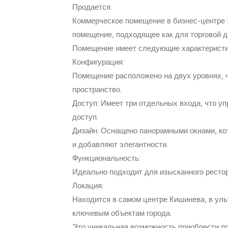
Продается:
Коммерческое помещение в бизнес-центре 
помещение, подходящее как для торговой д
Помещение имеет следующие характеристи
Конфигурация:
Помещение расположено на двух уровнях, ч
пространство.
Доступ: Имеет три отдельных входа, что у
доступ.
Дизайн: Оснащено панорамными окнами, ко
и добавляют элегантности.
Функциональность:
Идеально подходит для изысканного ресто
Локация:
Находится в самом центре Кишинева, в ул
ключевым объектам города.
Это уникальная возможность приобрести п