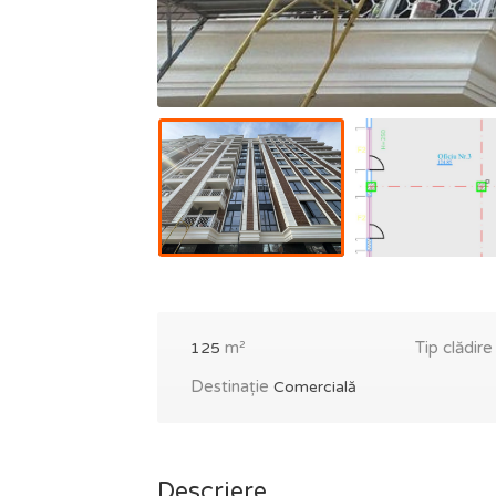
m²
Tip clădir
125
Destinație
Comercială
Descriere