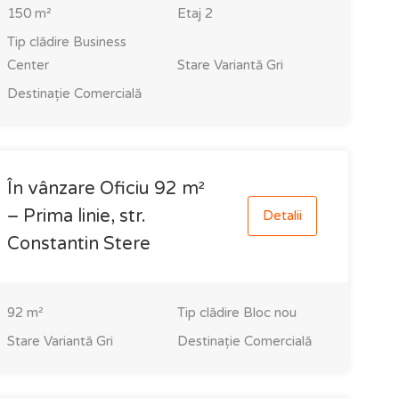
150
m²
Etaj
2
Tip clădire
Business
Center
Stare
Variantă Gri
Destinație
Comercială
În vânzare Oficiu 92 m²
– Prima linie, str.
Detalii
Constantin Stere
92
m²
Tip clădire
Bloc nou
Stare
Variantă Gri
Destinație
Comercială