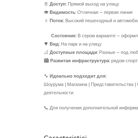
🚪
Доступ:
Прямой выход на улицу
👁️
Видимость:
Отличная – первая линия
🚶
Поток:
Высокий пешеходный и автомоби
Состояние:
В сером варианте – оформл
🌳
Вид:
На парк и на улицу
📐
Доступные площади:
Разные – под люб
🏙️
Развитая инфраструктура:
рядом спорт
🔧
Идеально подходит для:
Шоурума | Магазина | Представительства |
деятельности
📞 Для получения дополнительной информа