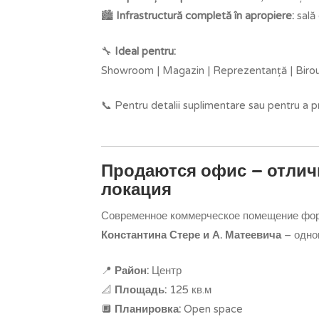
🏙️
Infrastructură completă în apropiere:
sală 
🔧
Ideal pentru:
Showroom | Magazin | Reprezentanță | Birou |
📞 Pentru detalii suplimentare sau pentru a 
Продаются
офис – отлич
локация
Современное коммерческое помещение фо
Константина Стере и А. Матеевича
– одно
📍
Район:
Центр
📐
Площадь:
125 кв.м
🔲
Планировка:
Open space