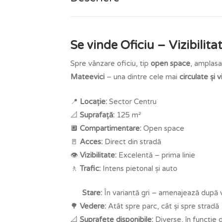
Se vinde Oficiu – Vizibili
Spre vânzare oficiu, tip
open space
, amplasa
Mateevici
– una dintre cele mai
circulate și 
📍
Locație:
Sector Centru
📐
Suprafață:
125 m²
🔲
Compartimentare:
Open space
🚪
Acces:
Direct din stradă
👁️
Vizibilitate:
Excelentă – prima linie
🚶
Trafic:
Intens pietonal și auto
Stare:
În variantă gri – amenajează după v
🌳
Vedere:
Atât spre parc, cât și spre stradă
📐
Suprafețe disponibile:
Diverse, în funcție 