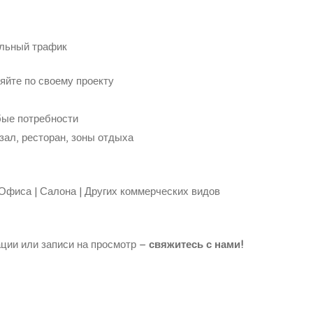
льный трафик
яйте по своему проекту
ые потребности
зал, ресторан, зоны отдыха
 Офиса | Салона | Других коммерческих видов
ции или записи на просмотр –
свяжитесь с нами!