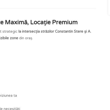
tate Maximă, Locație Premium
t strategic
la intersecția străzilor Constantin Stere și A.
vizibile zone
din oraș.
iziunea ta
de necesități