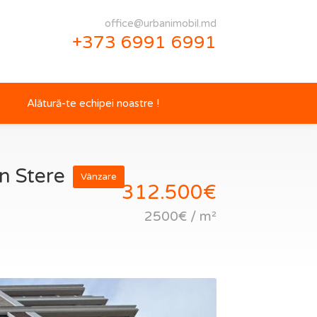
office@urbanimobil.md
+373 6991 6991
Alătură-te echipei noastre !
in Stere
Vânzare
312.500€
2500€ / m²