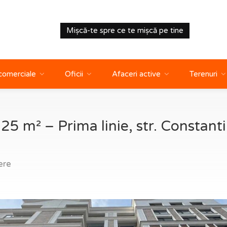
Mișcă-te spre ce te mișcă pe tine
 comerciale
Oficii
Afaceri active
Terenuri
125 m² – Prima linie, str. Constant
ere