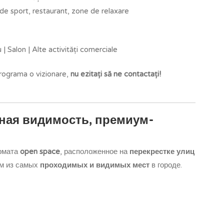
de sport, restaurant, zone de relaxare
 Salon | Alte activități comerciale
programa o vizionare,
nu ezitați să ne contactați!
ная видимость, премиум-
рмата
open space
, расположенное на
перекрестке улиц
м из самых
проходимых и видимых мест
в городе.