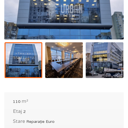
m²
110
Etaj
2
Stare
Reparație Euro