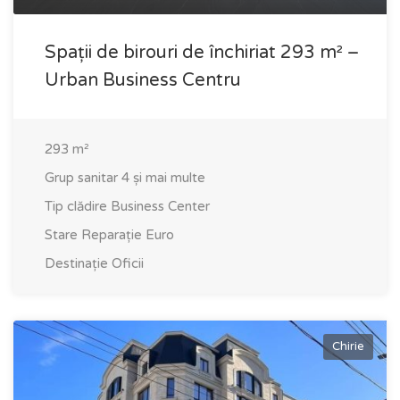
Spații de birouri de închiriat 293 m² –
Urban Business Centru
293
m²
Grup sanitar
4 și mai multe
Tip clădire
Business Center
Stare
Reparație Euro
Destinație
Oficii
Chirie