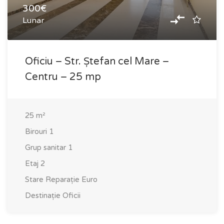
300€
Lunar
Oficiu – Str. Ștefan cel Mare –
Centru – 25 mp
25
m²
Birouri
1
Grup sanitar
1
Etaj
2
Stare
Reparație Euro
Destinație
Oficii