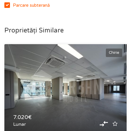
Parcare subterană
Proprietăți Similare
Chirie
7.020€
Lunar