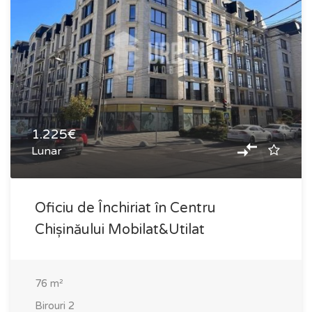
1.225€
Lunar
Oficiu de Închiriat în Centru
Chișinăului Mobilat&Utilat
76
m²
Birouri
2