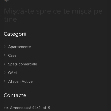
Mișcă-te spre ce te mișcă pe
tine
Categorii
Apartamente
Case
Spații comerciale
Oficii
Afaceri Active
Contacte
str. Armenească 44/2, of. 9