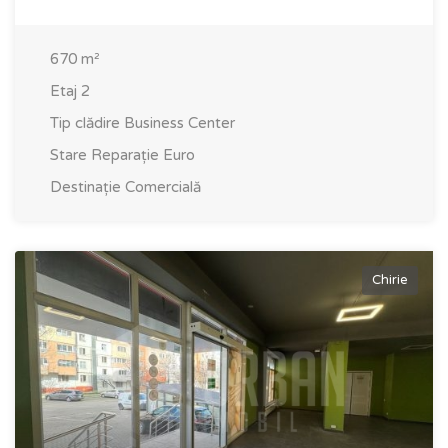
670
m²
Etaj
2
Tip clădire
Business Center
Stare
Reparație Euro
Destinație
Comercială
Chirie