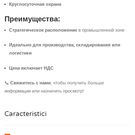
Круглосуточная охрана
Преимущества:
Стратегическое расположение
в промышленной зоне
Идеально для производства, складирования или
логистики
Цена включает НДС
📞
Свяжитесь с нами
, чтобы получить больше
информации или назначить просмотр!
Caracteristici