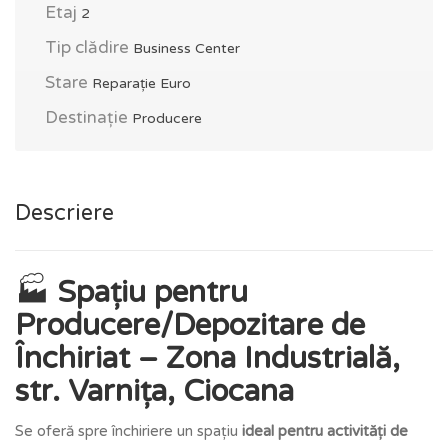
Etaj
2
Tip clădire
Business Center
Stare
Reparație Euro
Destinație
Producere
Descriere
🏭
Spațiu pentru
Producere/Depozitare de
Închiriat – Zona Industrială,
str. Varnița, Ciocana
Se oferă spre închiriere un spațiu
ideal pentru activități de