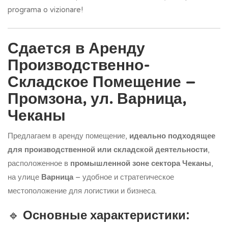
programa o vizionare!
Сдается в Аренду
Производственно-
Складское Помещение –
Промзона, ул. Варница,
Чеканы
Предлагаем в аренду помещение,
идеально подходящее
для производственной или складской деятельности
,
расположенное в
промышленной зоне сектора Чеканы
,
на улице
Варница
– удобное и стратегическое
местоположение для логистики и бизнеса.
🔹
Основные характеристики: