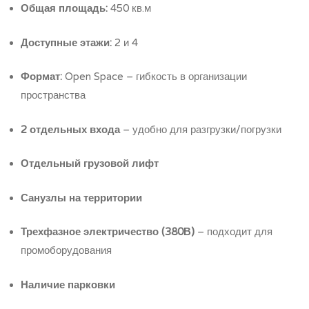
Общая площадь:
450 кв.м
Доступные этажи:
2 и 4
Формат:
Open Space – гибкость в организации
пространства
2 отдельных входа
– удобно для разгрузки/погрузки
Отдельный грузовой лифт
Санузлы на территории
Трехфазное электричество (380В)
– подходит для
промоборудования
Наличие парковки