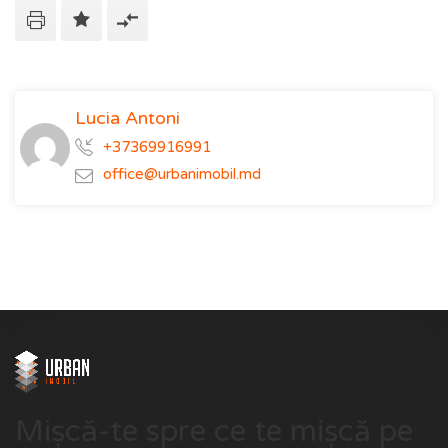
Lucia Antoni
+37369916991
office@urbanimobil.md
Mișcă-te spre ce te mișcă pe