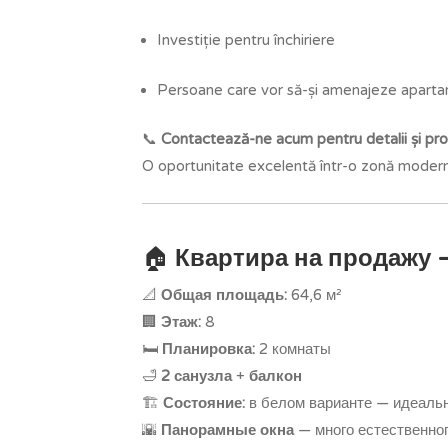
Investiție pentru închiriere
Persoane care vor să-și amenajeze apartam
📞
Contactează-ne acum pentru detalii și pro
O oportunitate excelentă într-o zonă modernă
🏠
Квартира на продажу 
📐
Общая площадь:
64,6 м²
🏢
Этаж:
8
🛏️
Планировка:
2 комнаты
🛁
2 санузла
+
балкон
🏗️
Состояние:
в белом варианте — идеальн
🌇
Панорамные окна
— много естественног