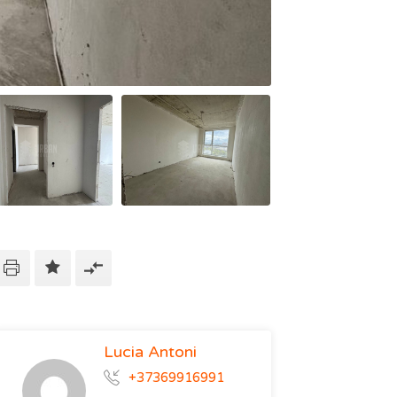
Lucia Antoni
+37369916991