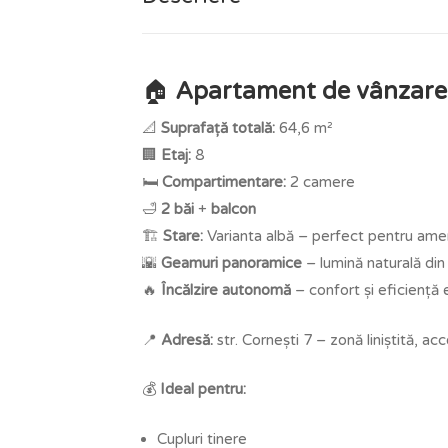
🏠
Apartament de vânzare 
📐
Suprafață totală:
64,6 m²
🏢
Etaj:
8
🛏️
Compartimentare:
2 camere
🛁
2 băi
+
balcon
🏗️
Stare:
Varianta albă – perfect pentru ame
🌇
Geamuri panoramice
– lumină naturală din 
🔥
Încălzire autonomă
– confort și eficiență
📍
Adresă:
str. Cornești 7 – zonă liniștită, ac
💰
Ideal pentru:
Cupluri tinere