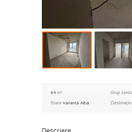
m²
Grup sanit
64
Stare
Destinați
Variantă Albă
Descriere