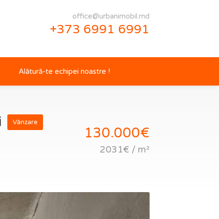
office@urbanimobil.md
+373 6991 6991
Alătură-te echipei noastre !
i
Vânzare
130.000€
2031€ / m²