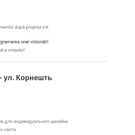
entul după propriul stil
gramarea unei vizionări!
 a orașului!
– ул. Корнешть
а для индивидуального дизайна
о света