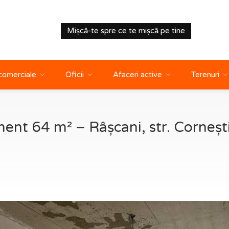
Mișcă-te spre ce te mișcă pe tine
 comerciale
Oficii
Afaceri active
Terenuri
ent 64 m² – Râșcani, str. Corneșt