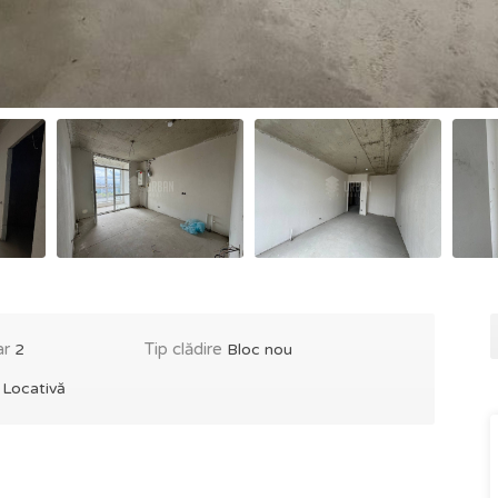
ar
Tip clădire
2
Bloc nou
e
Locativă