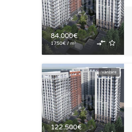
84.000€
1750€ / m²
Vânzare
122.500€