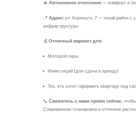
🔥
Автономное отопление
— комфорт и эн
📍
Адрес:
ул. Корнешть 7 — тихий район с 
инфраструктуры
💰
Отличный вариант для:
Молодой пары
Инвестиций (для сдачи в аренду)
Тех, кто хочет оформить квартиру под св
📞
Свяжитесь с нами прямо сейчас
, чтоб
Современная планировка и отличное распол