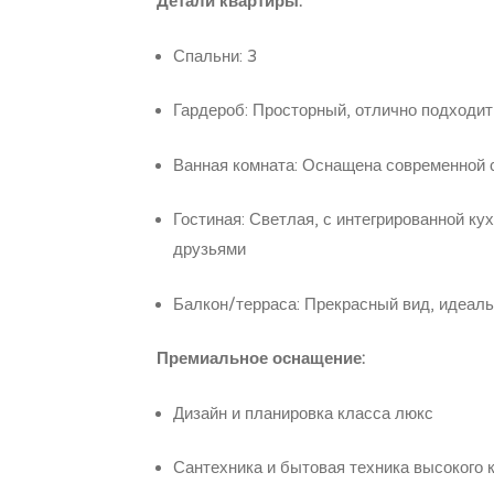
Детали квартиры:
Спальни: 3
Гардероб: Просторный, отлично подходит
Ванная комната: Оснащена современной 
Гостиная: Светлая, с интегрированной ку
друзьями
Балкон/терраса: Прекрасный вид, идеал
Премиальное оснащение:
Дизайн и планировка класса люкс
Сантехника и бытовая техника высокого 