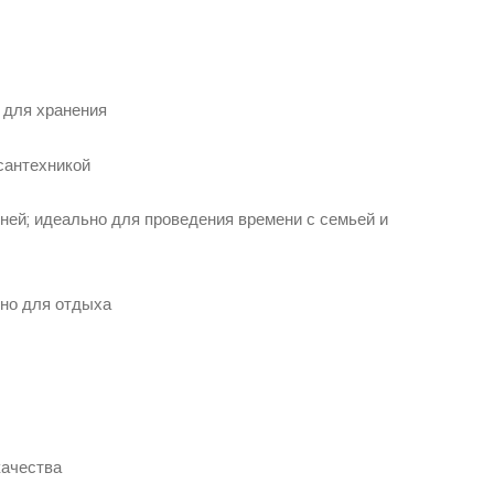
 для хранения
сантехникой
хней; идеально для проведения времени с семьей и
ьно для отдыха
качества