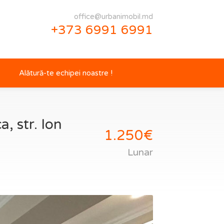
office@urbanimobil.md
+373 6991 6991
Alătură-te echipei noastre !
, str. Ion
1.250€
Lunar