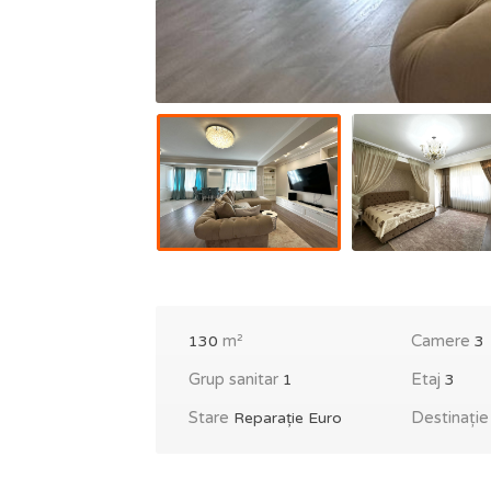
m²
Camere
130
3
Grup sanitar
Etaj
1
3
Stare
Destinați
Reparație Euro