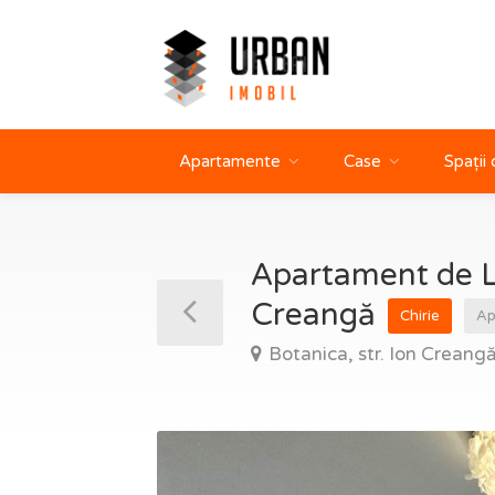
Apartamente
Case
Spații
Apartament de Lux
Creangă
Chirie
Ap
Botanica, str. Ion Creang