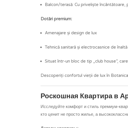
Balcon/terasă: Cu priveliște încântătoare,
Dotări premium:
Amenajare și design de lux
Tehnică sanitară și electrocasnice de înaltă
Situat într-un bloc de tip „club house”, care
Descoperiți confortul vieții de lux în Botanic
Роскошная Квартира в Ар
Исследуйте комфорт и стиль премиум-кварт
кто ценит не просто жилье, а высококлассн