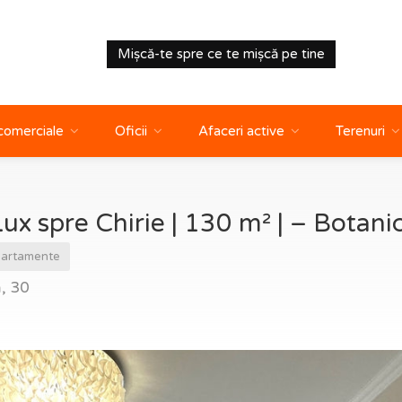
Mișcă-te spre ce te mișcă pe tine
 comerciale
Oficii
Afaceri active
Terenuri
 spre Chirie | 130 m² | – Botanica
artamente
ă, 30