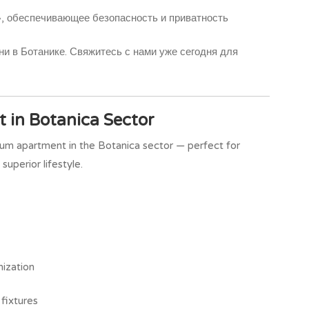
», обеспечивающее безопасность и приватность
и в Ботанике. Свяжитесь с нами уже сегодня для
 in Botanica Sector
um apartment in the Botanica sector — perfect for
superior lifestyle.
nization
fixtures