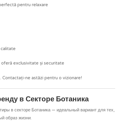
 perfectă pentru relaxare
 calitate
 oferă exclusivitate și securitate
a. Contactați-ne astăzi pentru o vizionare!
енду в Секторе Ботаника
иры в секторе Ботаника — идеальный вариант для тех,
ый образ жизни.