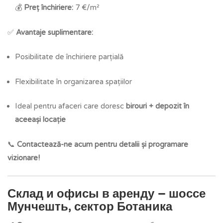
💰
Preț închiriere:
7 €/m²
✅
Avantaje suplimentare:
Posibilitate de închiriere parțială
Flexibilitate în organizarea spațiilor
Ideal pentru afaceri care doresc
birouri + depozit în
aceeași locație
📞
Contactează-ne acum pentru detalii și programare
vizionare!
Склад и офисы в аренду – шоссе
Мунчешть, сектор Ботаника