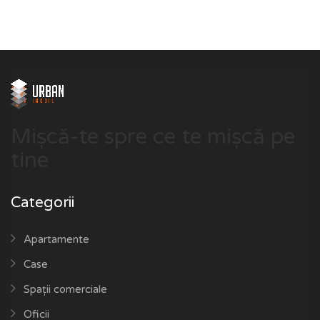
Mișcă-te spre ce te mișcă pe
tine
Categorii
Apartamente
Case
Spații comerciale
Oficii