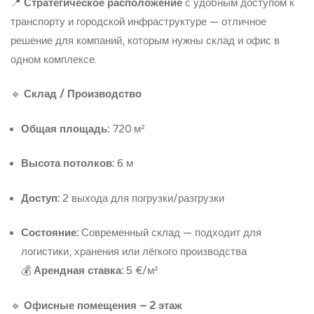
📍
Стратегическое расположение
с удобным доступом к
транспорту и городской инфраструктуре — отличное
решение для компаний, которым нужны склад и офис в
одном комплексе.
🔹
Склад / Производство
Общая площадь:
720 м²
Высота потолков:
6 м
Доступ:
2 выхода для погрузки/разгрузки
Состояние:
Современный склад — подходит для
логистики, хранения или лёгкого производства
💰
Арендная ставка:
5 €/м²
🔹
Офисные помещения – 2 этаж