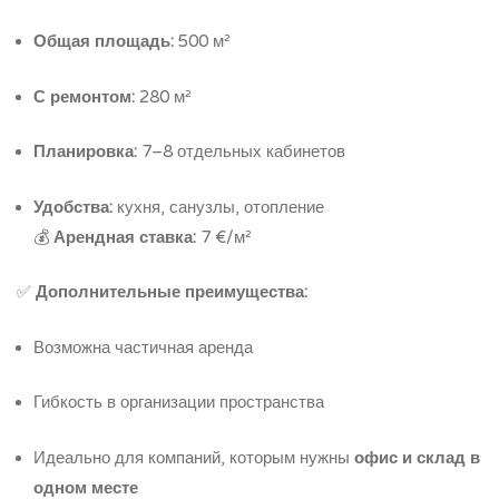
Общая площадь:
500 м²
С ремонтом:
280 м²
Планировка:
7–8 отдельных кабинетов
Удобства:
кухня, санузлы, отопление
💰
Арендная ставка:
7 €/м²
✅
Дополнительные преимущества:
Возможна частичная аренда
Гибкость в организации пространства
Идеально для компаний, которым нужны
офис и склад в
одном месте