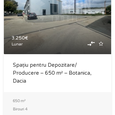
3.250€
Lunar
Spațiu pentru Depozitare/
Producere – 650 m² – Botanica,
Dacia
650
m²
Birouri
4