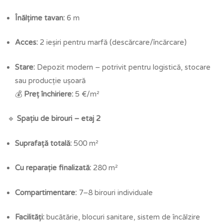
Înălțime tavan:
6 m
Acces:
2 ieșiri pentru marfă (descărcare/încărcare)
Stare:
Depozit modern – potrivit pentru logistică, stocare
sau producție ușoară
💰
Preț închiriere:
5 €/m²
🔹
Spațiu de birouri – etaj 2
Suprafață totală:
500 m²
Cu reparație finalizată:
280 m²
Compartimentare:
7–8 birouri individuale
Facilități:
bucătărie, blocuri sanitare, sistem de încălzire