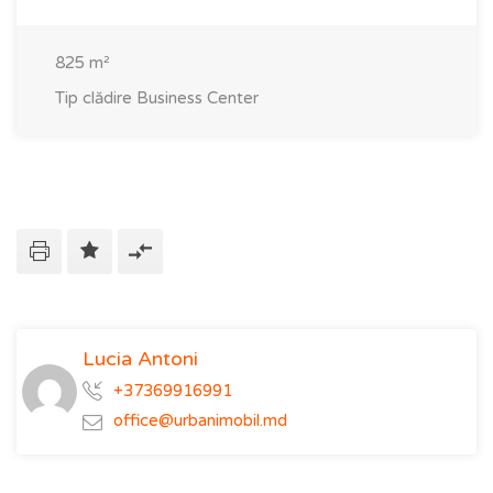
825
m²
Tip clădire
Business Center
Lucia Antoni
+37369916991
office@urbanimobil.md