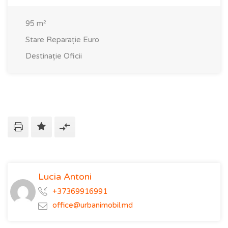
95
m²
Stare
Reparație Euro
Destinație
Oficii
Lucia Antoni
+37369916991
office@urbanimobil.md