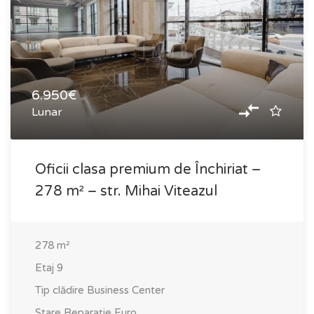
6.950€
Lunar
Oficii clasa premium de Închiriat –
278 m² – str. Mihai Viteazul
278
m²
Etaj
9
Tip clădire
Business Center
Stare
Reparație Euro