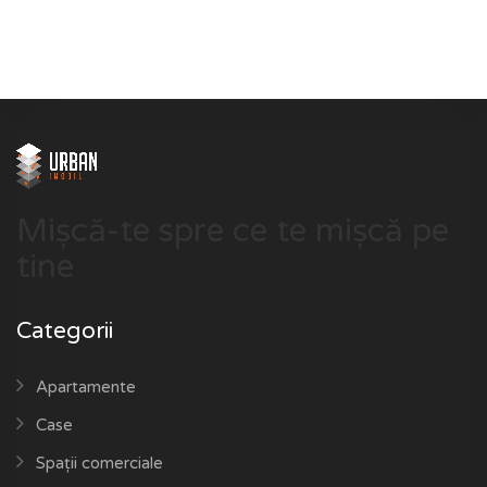
Mișcă-te spre ce te mișcă pe
tine
Categorii
Apartamente
Case
Spații comerciale