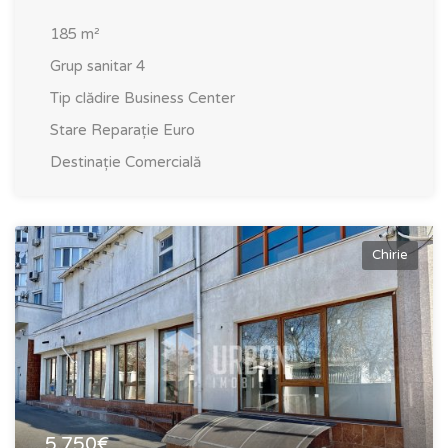
185
m²
Grup sanitar
4
Tip clădire
Business Center
Stare
Reparație Euro
Destinație
Comercială
Chirie
5.750€