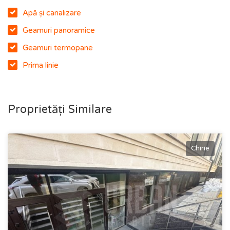
Apă și canalizare
Geamuri panoramice
Geamuri termopane
Prima linie
Proprietăți Similare
Chirie