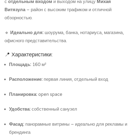
с
отдельным входом
и выходом на улицу
Михая
Витязула
– район с высоким трафиком и отличной
обзорностью.
🔹
Идеально для:
шоурума, банка, нотариуса, магазина,
офисного представительства.
📍 Характеристики:
Площадь:
160 м²
Расположение:
первая линия, отдельный вход
Планировка:
open space
Удобства:
собственный санузел
Фасад:
панорамные витрины – идеально для рекламы и
брендинга