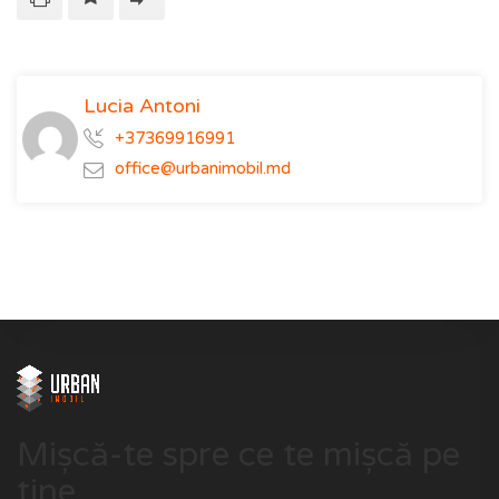
Lucia Antoni
+37369916991
office@urbanimobil.md
Mișcă-te spre ce te mișcă pe
tine