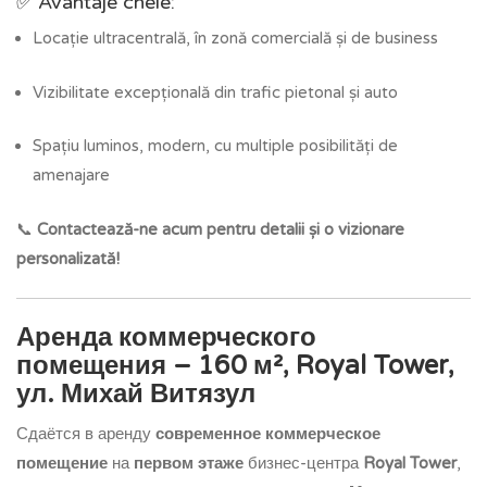
✅ Avantaje cheie:
Locație ultracentrală, în zonă comercială și de business
Vizibilitate excepțională din trafic pietonal și auto
Spațiu luminos, modern, cu multiple posibilități de
amenajare
📞
Contactează-ne acum pentru detalii și o vizionare
personalizată!
Аренда коммерческого
помещения – 160 м², Royal Tower,
ул. Михай Витязул
Сдаётся в аренду
современное коммерческое
помещение
на
первом этаже
бизнес-центра
Royal Tower
,