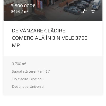
3.500.000€
945€ / m²
DE VÂNZARE CLĂDIRE
COMERCIALĂ ÎN 3 NIVELE 3700
MP
3.700
m²
Suprafață teren (ari)
17
Tip clădire
Bloc nou
Destinație
Universal