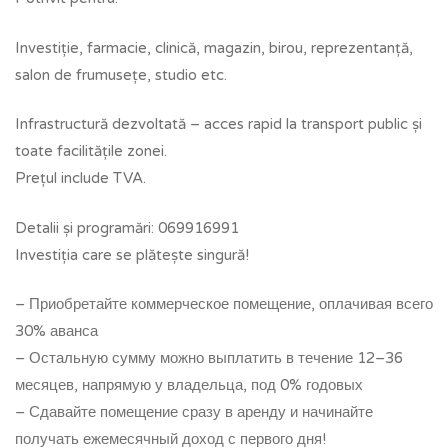
Investiție, farmacie, clinică, magazin, birou, reprezentanță,
salon de frumusețe, studio etc.
Infrastructură dezvoltată – acces rapid la transport public și
toate facilitățile zonei.
Prețul include TVA.
Detalii și programări: 069916991
Investiția care se plătește singură!
– Приобретайте коммерческое помещение, оплачивая всего
30% аванса
– Остальную сумму можно выплатить в течение 12–36
месяцев, напрямую у владельца, под 0% годовых
– Сдавайте помещение сразу в аренду и начинайте
получать ежемесячный доход с первого дня!