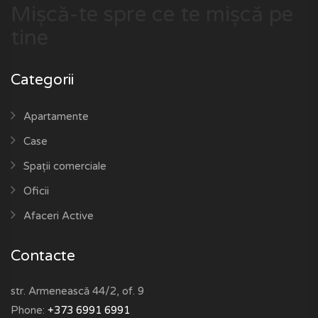
Mișcă-te spre ce te mișcă pe
tine
Categorii
Apartamente
Case
Spații comerciale
Oficii
Afaceri Active
Contacte
str. Armenească 44/2, of. 9
Phone:
+373 6991 6991