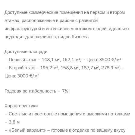
Доступные коммерческие помещения на первом и втором
этажах, расположенные в районе с развитой
инфраструктурой и интенсивным потоком людей, идеально
подходят для различных видов бизнеса.
Доступные площади:
– Первый этаж – 148,1 м², 162,1 м²; – Цена: 3500 €/м²
– Второй этаж – 195,2 м², 158,8 м², 187,7 м², 278,9 м²; –
Цена: 3000 €/м²
Годовая рентабельность – 7%!
Характеристики:
– Светлые и просторные помещения с высокими потолками
– 3,6 м
– «Белый вариант» – готовые к отделке по вашему вкусу