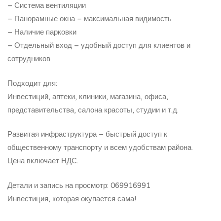
– Система вентиляции
– Панорамные окна – максимальная видимость
– Наличие парковки
– Отдельный вход – удобный доступ для клиентов и
сотрудников
Подходит для:
Инвестиций, аптеки, клиники, магазина, офиса,
представительства, салона красоты, студии и т.д.
Развитая инфраструктура – быстрый доступ к
общественному транспорту и всем удобствам района.
Цена включает НДС.
Детали и запись на просмотр: 069916991
Инвестиция, которая окупается сама!