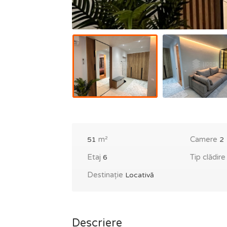
m²
Camere
51
2
Etaj
Tip clădir
6
Destinație
Locativă
Descriere