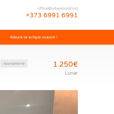
office@urbanimobil.md
+373 6991 6991
Alătură-te echipei noastre !
1.250€
Apartamente
Lunar