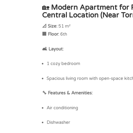
🏡
Modern Apartment for R
Central Location (Near Tor
📐 Size:
51 m²
🏢 Floor:
6th
🛋️ Layout:
1 cozy bedroom
Spacious living room with open-space kitc
🔧 Features & Amenities:
Air conditioning
Dishwasher