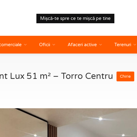
Mișcă-te spre ce te mișcă pe tine
 comerciale
Oficii
Afaceri active
Terenuri
nt Lux 51 m² – Torro Centru
Chirie