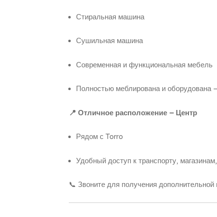
Стиральная машина
Сушильная машина
Современная и функциональная мебель
Полностью меблирована и оборудована –
📍 Отличное расположение – Центр
Рядом с Torro
Удобный доступ к транспорту, магазинам
📞 Звоните для получения дополнительной