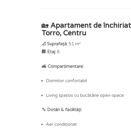
🏡
Apartament de închiriat
Torro, Centru
📐 Suprafață:
51 m²
🏢 Etaj:
6
🛋️ Compartimentare:
Dormitor confortabil
Living spațios cu bucătărie open-space
🔧 Dotări & facilități:
Aer condiționat