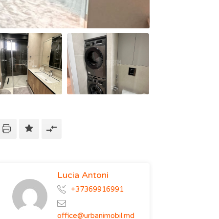
Lucia Antoni
+37369916991
office@urbanimobil.md