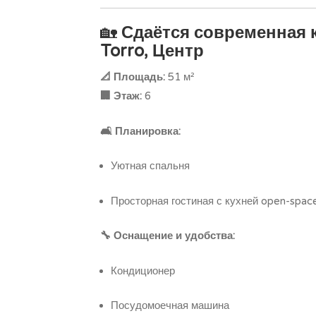
🏡
Сдаётся современная 
Torro, Центр
📐 Площадь:
51 м²
🏢 Этаж:
6
🛋️ Планировка:
Уютная спальня
Просторная гостиная с кухней open-spac
🔧 Оснащение и удобства:
Кондиционер
Посудомоечная машина