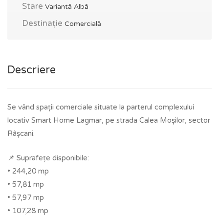
Stare
Variantă Albă
Destinație
Comercială
Descriere
Se vând spații comerciale situate la parterul complexului
locativ Smart Home Lagmar, pe strada Calea Moșilor, sector
Râșcani.
📌 Suprafețe disponibile:
• 244,20 mp
• 57,81 mp
• 57,97 mp
• 107,28 mp