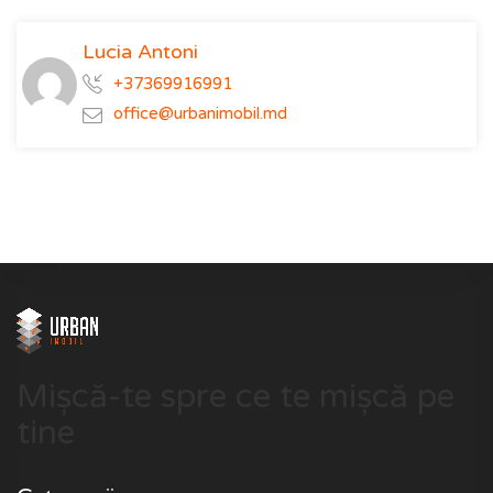
Lucia Antoni
+37369916991
office@urbanimobil.md
Mișcă-te spre ce te mișcă pe
tine