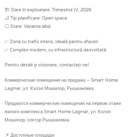
🏗 Dare în exploatare: Trimestrul IV, 2026
📐 Tip planificare: Open space
⚪️ Stare: Varianta albă
✅ Zonă cu trafic intens, ideală pentru afaceri
✅ Complex modern, cu infrastructură dezvoltată
Pentru detalii și vizionare, contactați-ne!
Коммерческие помещения на продажу – Smart Home
Lagmar, ул. Кэлэя Мошилор, Рышкановка
Продаются коммерческие помещения на первом этаже
жилого комплекса Smart Home Lagmar, ул. Кэлэя
Мошилор, сектор Рышкановка.
📌 Доступные площади: