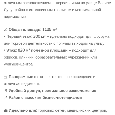
отличным расположением — первая линия по улице Василе
Лупу, район с интенсивным трафиком и максимальной
видимостью.
📐
Общая площадь: 1125 м²
•
Первый этаж: 300 м²
– идеально подходит для шоурума
или торговой деятельности с прямым выходом на улицу
•
Этаж: 820 м² полезной площади
– подходит для
офисов, клиники, образовательных учреждений или
wellness-центра
🪟
Панорамные окна
– естественное освещение и
отличная видимость
🚪
Удобный доступ, премиальное расположение
📍
Район с высоким бизнес-потенциалом
💼
Идеально для:
торговых сетей, медицинских центров,