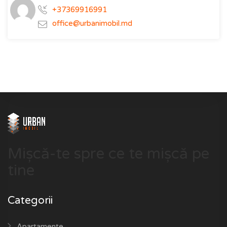
+37369916991
office@urbanimobil.md
Mișcă-te spre ce te mișcă pe
tine
Categorii
Apartamente