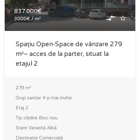
837.000€
3000€ / m²
Spațiu Open-Space de vânzare 279
m²– acces de la parter, situat la
etajul 2
279
m²
Grup sanitar
4 și mai multe
Etaj
2
Tip clădire
Bloc nou
Stare
Variantă Albă
Destinație
Comercială