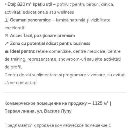
•
Etaj: 820 m² spațiu util
– potrivit pentru birouri, clinică,
activități educaționale sau wellness
🪟
Geamuri panoramice
– lumină naturală și vizibilitate
excelentă
🚪
Acces facil, poziționare premium
📍 Zonă cu potențial ridicat pentru business
💼
Ideal pentru:
rețele comerciale, centre medicale, centre
de training, reprezentanțe, showroom-uri sau alte activități
de profil.
Pentru detalii suplimentare și programare vizionare, nu ezitați
să ne contactați!
Коммерческое помещение на продажу – 1125 м² |
Первая линия, ул. Василе Лупу
Предлагается к продаже коммерческое помещение с