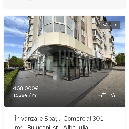
Vânzare
460.000€
1528€ / m²
În vânzare Spațiu Comercial 301
m²– Buiucani, str. Alba Iulia